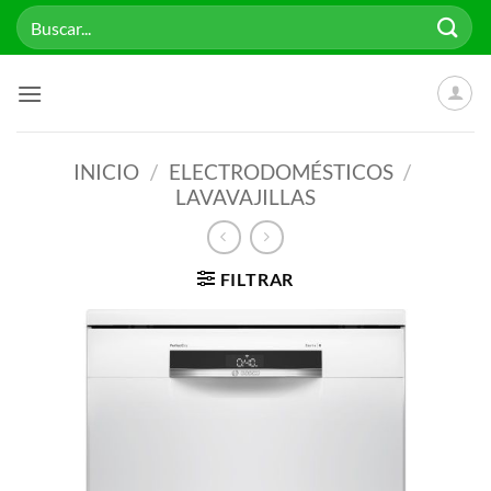
Saltar
Buscar
al
por:
contenido
INICIO
/
ELECTRODOMÉSTICOS
/
LAVAVAJILLAS
FILTRAR