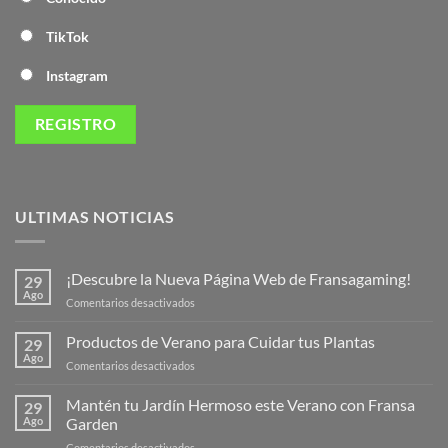
TikTok
Instagram
ULTIMAS NOTICIAS
¡Descubre la Nueva Página Web de Fransagaming!
29
Ago
en
Comentarios desactivados
¡Descubre
la
Productos de Verano para Cuidar tus Plantas
29
Nueva
Ago
en
Comentarios desactivados
Página
Productos
Web
de
Mantén tu Jardín Hermoso este Verano con Fransa
de
29
Verano
Ago
Garden
Fransagaming!
para
en
Comentarios desactivados