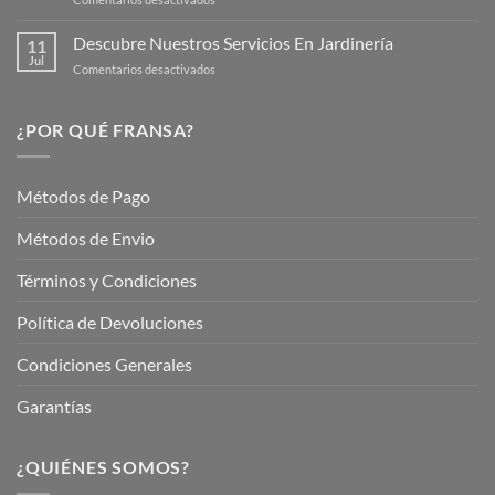
Cuidar
Mantén
tus
tu
Descubre Nuestros Servicios En Jardinería
Plantas
11
Jardín
Jul
en
Comentarios desactivados
Hermoso
Descubre
este
Nuestros
Verano
Servicios
¿POR QUÉ FRANSA?
con
En
Fransa
Jardinería
Garden
Métodos de Pago
Métodos de Envio
Términos y Condiciones
Política de Devoluciones
Condiciones Generales
Garantías
¿QUIÉNES SOMOS?