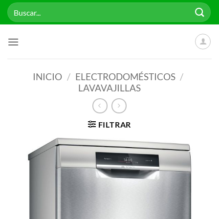
Saltar
Buscar
al
por:
contenido
INICIO
/
ELECTRODOMÉSTICOS
/
LAVAVAJILLAS
FILTRAR