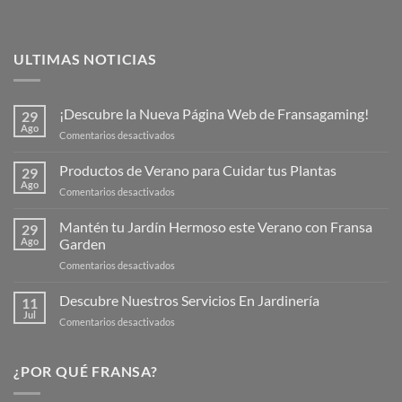
ULTIMAS NOTICIAS
¡Descubre la Nueva Página Web de Fransagaming!
29
Ago
en
Comentarios desactivados
¡Descubre
la
Productos de Verano para Cuidar tus Plantas
29
Nueva
Ago
en
Comentarios desactivados
Página
Productos
Web
de
Mantén tu Jardín Hermoso este Verano con Fransa
de
29
Verano
Ago
Garden
Fransagaming!
para
en
Comentarios desactivados
Cuidar
Mantén
tus
tu
Descubre Nuestros Servicios En Jardinería
Plantas
11
Jardín
Jul
en
Comentarios desactivados
Hermoso
Descubre
este
Nuestros
Verano
Servicios
¿POR QUÉ FRANSA?
con
En
Fransa
Jardinería
Garden