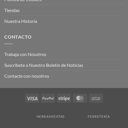
Tiendas
Nuestra Historia
CONTACTO
Trabaja con Nosotros
Suscríbete a Nuestro Boletín de Noticias
Contacte con nosotros
Visa
PayPal
Stripe
MasterCard
Cash
On
Delivery
HERRAMIENTAS
FERRETERÍA