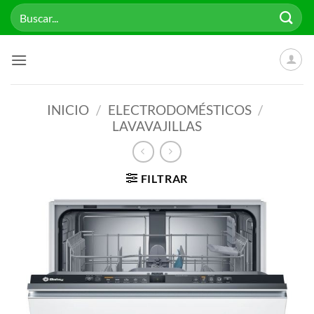
Saltar
Buscar
al
por:
contenido
INICIO
/
ELECTRODOMÉSTICOS
/
LAVAVAJILLAS
FILTRAR