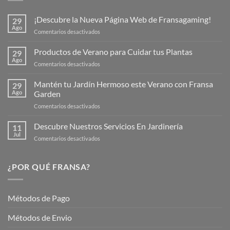
¡Descubre la Nueva Página Web de Fransagaming!
29
Ago
en
Comentarios desactivados
¡Descubre
la
Productos de Verano para Cuidar tus Plantas
29
Nueva
Ago
en
Comentarios desactivados
Página
Productos
Web
de
Mantén tu Jardín Hermoso este Verano con Fransa
de
29
Verano
Ago
Garden
Fransagaming!
para
en
Comentarios desactivados
Cuidar
Mantén
tus
tu
Descubre Nuestros Servicios En Jardinería
Plantas
11
Jardín
Jul
en
Comentarios desactivados
Hermoso
Descubre
este
Nuestros
Verano
Servicios
¿POR QUÉ FRANSA?
con
En
Fransa
Jardinería
Garden
Métodos de Pago
Métodos de Envio