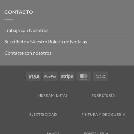
CONTACTO
Trabaja con Nosotros
Suscríbete a Nuestro Boletín de Noticias
Contacte con nosotros
Visa
PayPal
Stripe
MasterCard
Cash
On
Delivery
HERRAMIENTAS
FERRETERÍA
ELECTRICIDAD
PINTURA Y DROGUERÍA
BAÑOS
FONTANERÍA