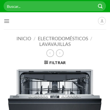
Saltar
Buscar
al
por:
contenido
INICIO
/
ELECTRODOMÉSTICOS
/
LAVAVAJILLAS
FILTRAR