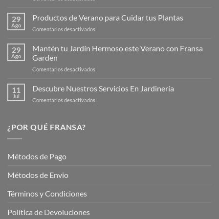
¡Descubre
la
Productos de Verano para Cuidar tus Plantas
29
Nueva
Ago
en
Comentarios desactivados
Página
Productos
Web
de
Mantén tu Jardín Hermoso este Verano con Fransa
de
29
Verano
Ago
Garden
Fransagaming!
para
en
Comentarios desactivados
Cuidar
Mantén
tus
tu
Descubre Nuestros Servicios En Jardinería
Plantas
11
Jardín
Jul
en
Comentarios desactivados
Hermoso
Descubre
este
Nuestros
Verano
Servicios
¿POR QUÉ FRANSA?
con
En
Fransa
Jardinería
Garden
Métodos de Pago
Métodos de Envio
Términos y Condiciones
Política de Devoluciones