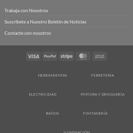
Trabaja con Nosotros
Suscríbete a Nuestro Boletín de Noticias
Contacte con nosotros
Visa
PayPal
Stripe
MasterCard
Cash
On
Delivery
HERRAMIENTAS
FERRETERÍA
ELECTRICIDAD
PINTURA Y DROGUERÍA
BAÑOS
FONTANERÍA
ILUMINACIÓN