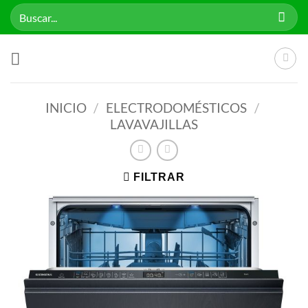
Saltar
Buscar
al
por:
contenido
INICIO
/
ELECTRODOMÉSTICOS
/
LAVAVAJILLAS
FILTRAR