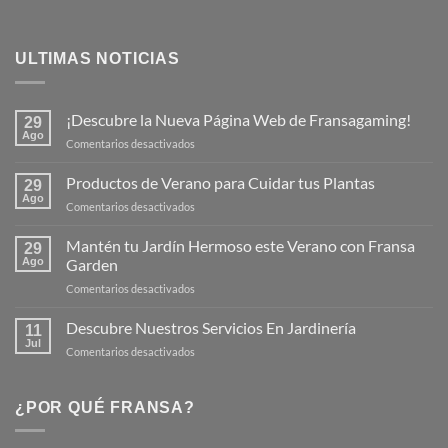
ULTIMAS NOTICIAS
¡Descubre la Nueva Página Web de Fransagaming!
29
Ago
en
Comentarios desactivados
¡Descubre
la
Productos de Verano para Cuidar tus Plantas
29
Nueva
Ago
en
Comentarios desactivados
Página
Productos
Web
de
Mantén tu Jardín Hermoso este Verano con Fransa
de
29
Verano
Ago
Garden
Fransagaming!
para
en
Comentarios desactivados
Cuidar
Mantén
tus
tu
Descubre Nuestros Servicios En Jardinería
Plantas
11
Jardín
Jul
en
Comentarios desactivados
Hermoso
Descubre
este
Nuestros
Verano
Servicios
¿POR QUÉ FRANSA?
con
En
Fransa
Jardinería
Garden