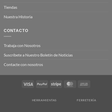
Tiendas
Nuestra Historia
CONTACTO
Trabaja con Nosotros
Suscríbete a Nuestro Boletín de Noticias
Contacte con nosotros
Visa
PayPal
Stripe
MasterCard
Cash
On
Delivery
HERRAMIENTAS
FERRETERÍA