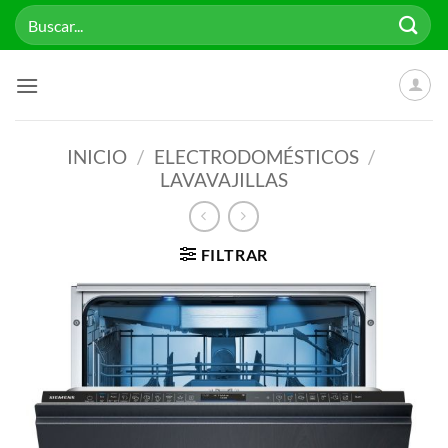
Saltar
Buscar
al
por:
contenido
INICIO
/
ELECTRODOMÉSTICOS
/
LAVAVAJILLAS
FILTRAR