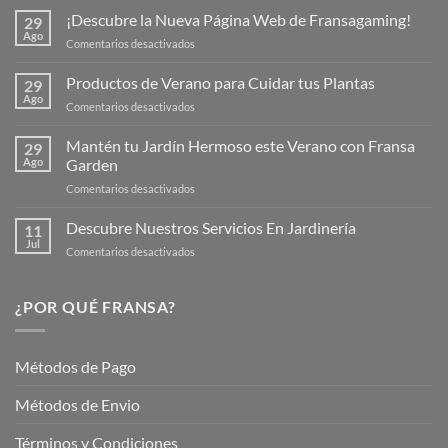
¡Descubre la Nueva Página Web de Fransagaming!
29
Ago
en
Comentarios desactivados
¡Descubre
la
Productos de Verano para Cuidar tus Plantas
29
Nueva
Ago
en
Comentarios desactivados
Página
Productos
Web
de
Mantén tu Jardín Hermoso este Verano con Fransa
de
29
Verano
Ago
Garden
Fransagaming!
para
en
Comentarios desactivados
Cuidar
Mantén
tus
tu
Descubre Nuestros Servicios En Jardinería
Plantas
11
Jardín
Jul
en
Comentarios desactivados
Hermoso
Descubre
este
Nuestros
Verano
Servicios
¿POR QUÉ FRANSA?
con
En
Fransa
Jardinería
Garden
Métodos de Pago
Métodos de Envio
Términos y Condiciones