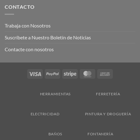
CONTACTO
Trabaja con Nosotros
Suscríbete a Nuestro Boletín de Noticias
Contacte con nosotros
Visa
PayPal
Stripe
MasterCard
Cash
On
Delivery
HERRAMIENTAS
FERRETERÍA
ELECTRICIDAD
PINTURA Y DROGUERÍA
BAÑOS
FONTANERÍA