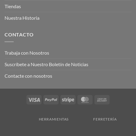
Tiendas
Nuestra Historia
CONTACTO
Trabaja con Nosotros
Suscríbete a Nuestro Boletín de Noticias
Contacte con nosotros
Visa
PayPal
Stripe
MasterCard
Cash
On
Delivery
HERRAMIENTAS
FERRETERÍA