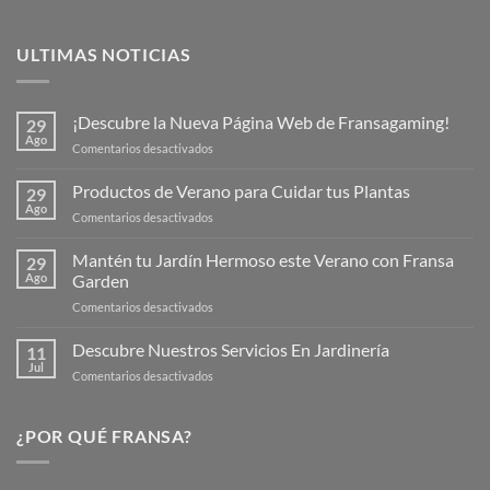
ULTIMAS NOTICIAS
¡Descubre la Nueva Página Web de Fransagaming!
29
Ago
en
Comentarios desactivados
¡Descubre
la
Productos de Verano para Cuidar tus Plantas
29
Nueva
Ago
en
Comentarios desactivados
Página
Productos
Web
de
Mantén tu Jardín Hermoso este Verano con Fransa
de
29
Verano
Ago
Garden
Fransagaming!
para
en
Comentarios desactivados
Cuidar
Mantén
tus
tu
Descubre Nuestros Servicios En Jardinería
Plantas
11
Jardín
Jul
en
Comentarios desactivados
Hermoso
Descubre
este
Nuestros
Verano
Servicios
¿POR QUÉ FRANSA?
con
En
Fransa
Jardinería
Garden