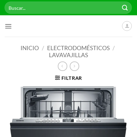
Saltar
Buscar
al
por:
contenido
INICIO
/
ELECTRODOMÉSTICOS
/
LAVAVAJILLAS
FILTRAR