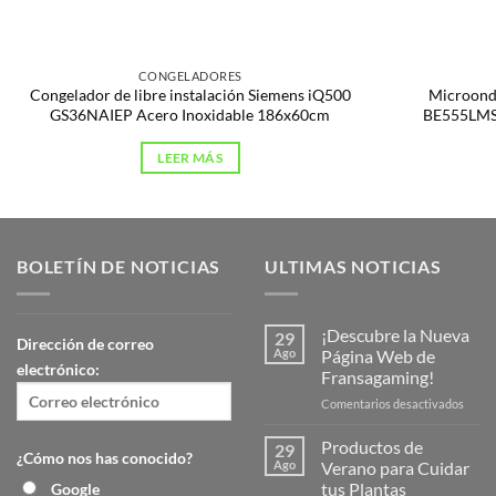
CONGELADORES
Congelador de libre instalación Siemens iQ500
Microonda
GS36NAIEP Acero Inoxidable 186x60cm
BE555LMS0
LEER MÁS
BOLETÍN DE NOTICIAS
ULTIMAS NOTICIAS
¡Descubre la Nueva
29
Dirección de correo
Ago
Página Web de
electrónico:
Fransagaming!
en
Comentarios desactivados
¡Desc
la
Productos de
29
¿Cómo nos has conocido?
Nuev
Ago
Verano para Cuidar
Págin
tus Plantas
Google