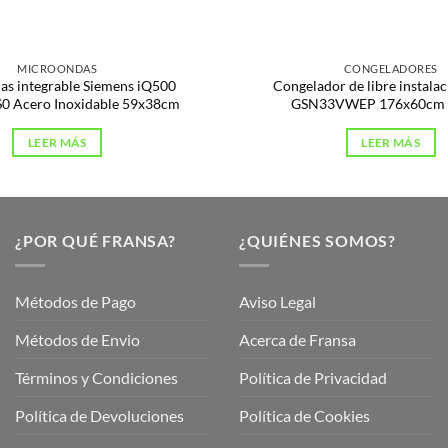
MICROONDAS
CONGELADORES
s integrable Siemens iQ500
Congelador de libre instala
 Acero Inoxidable 59x38cm
GSN33VWEP 176x60cm 
LEER MÁS
LEER MÁS
¿POR QUÉ FRANSA?
¿QUIÉNES SOMOS?
Métodos de Pago
Aviso Legal
Métodos de Envio
Acerca de Fransa
Términos y Condiciones
Política de Privacidad
ubre
Política de Devoluciones
Política de Cookies
a
a