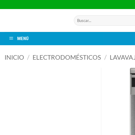
Saltar
al
contenido
Buscar
por:
MENÚ
INICIO
/
ELECTRODOMÉSTICOS
/
LAVAVAJ