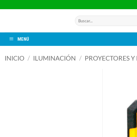
Saltar
al
contenido
Buscar
por:
MENÚ
INICIO
/
ILUMINACIÓN
/
PROYECTORES Y 