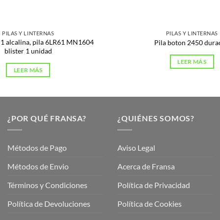
PILAS Y LINTERNAS
PILAS Y LINTERNAS
V 1 alcalina, pila 6LR61 MN1604
Pila boton 2450 dura
blister 1 unidad
LEER MÁS
LEER MÁS
¿POR QUÉ FRANSA?
¿QUIÉNES SOMOS?
Métodos de Pago
Aviso Legal
Métodos de Envio
Acerca de Fransa
Términos y Condiciones
Política de Privacidad
ubre
Política de Devoluciones
Política de Cookies
a
a