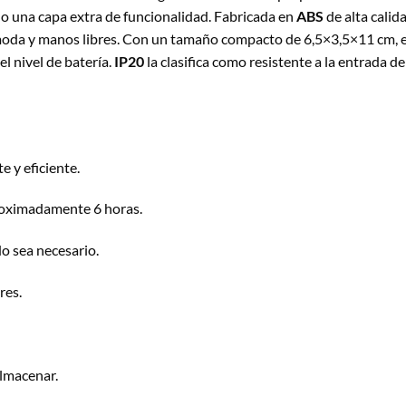
do una capa extra de funcionalidad. Fabricada en
ABS
de alta calid
ómoda y manos libres. Con un tamaño compacto de 6,5×3,5×11 cm, es
l nivel de batería.
IP20
la clasifica como resistente a la entrada
e y eficiente.
roximadamente 6 horas.
o sea necesario.
res.
almacenar.