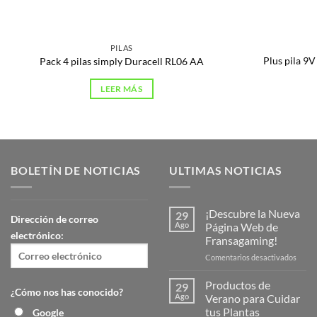
PILAS
Plus pila 9
Pack 4 pilas simply Duracell RL06 AA
LEER MÁS
BOLETÍN DE NOTICIAS
ULTIMAS NOTICIAS
¡Descubre la Nueva
29
Dirección de correo
Ago
Página Web de
electrónico:
Fransagaming!
en
Comentarios desactivados
¡Desc
la
Productos de
29
¿Cómo nos has conocido?
Nuev
Ago
Verano para Cuidar
Págin
tus Plantas
Google
Web