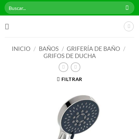
Saltar
Buscar
al
por:
contenido
INICIO
/
BAÑOS
/
GRIFERÍA DE BAÑO
/
GRIFOS DE DUCHA
FILTRAR