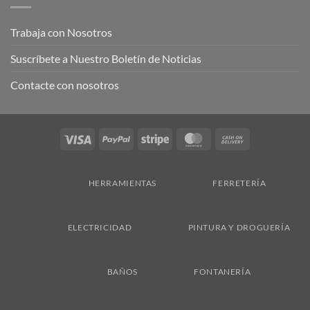
Trabaja con Nosotros
Suscríbete a Nuestro Boletín de Noticias
Contacte con nosotros
Visa
PayPal
Stripe
MasterCard
Cash
On
Delivery
HERRAMIENTAS
FERRETERÍA
ELECTRICIDAD
PINTURA Y DROGUERÍA
BAÑOS
FONTANERÍA