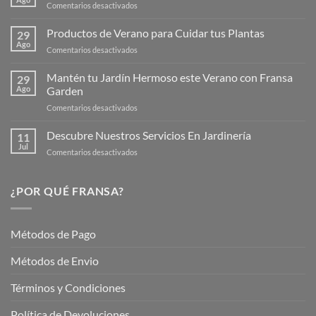
en
Comentarios desactivados
¡Descubre
la
Productos de Verano para Cuidar tus Plantas
29
Nueva
Ago
en
Comentarios desactivados
Página
Productos
Web
de
Mantén tu Jardín Hermoso este Verano con Fransa
de
29
Verano
Ago
Garden
Fransagaming!
para
en
Comentarios desactivados
Cuidar
Mantén
tus
tu
Descubre Nuestros Servicios En Jardinería
Plantas
11
Jardín
Jul
en
Comentarios desactivados
Hermoso
Descubre
este
Nuestros
Verano
Servicios
¿POR QUÉ FRANSA?
con
En
Fransa
Jardinería
Garden
Métodos de Pago
Métodos de Envio
Términos y Condiciones
Política de Devoluciones