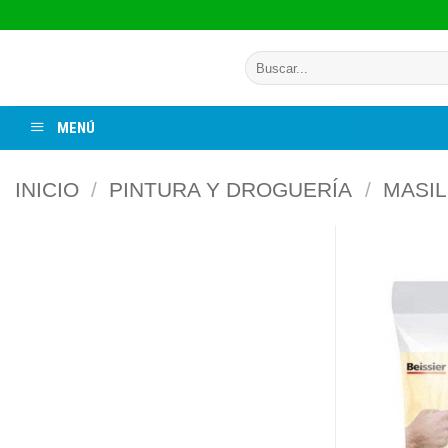
Saltar
al
Buscar
contenido
por:
MENÚ
INICIO
/
PINTURA Y DROGUERÍA
/
MASIL