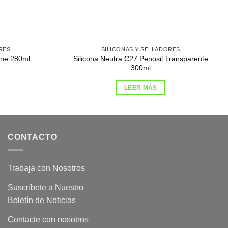
RES
SILICONAS Y SELLADORES
Silicona Neutra C27 Penosil Transparente
line 280ml
300ml
LEER MÁS
CONTACTO
Trabaja con Nosotros
Suscríbete a Nuestro
Boletín de Noticias
Contacte con nosotros