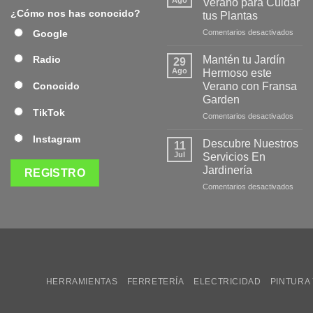
Verano para Cuidar
Págin
¿Cómo nos has conocido?
tus Plantas
Web
en
Google
Comentarios desactivados
de
Produ
Frans
de
Mantén tu Jardín
Radio
29
Veran
Ago
Hermoso este
para
Verano con Fransa
Conocido
Cuida
Garden
tus
TikTok
Plant
en
Comentarios desactivados
Mant
Instagram
tu
Descubre Nuestros
11
Jardí
Jul
Servicios En
Herm
Jardinería
este
en
Comentarios desactivados
Veran
Desc
con
Nuest
Fran
Servi
Gard
En
Jardi
HERRAMIENTAS
FERRETERÍA
ELECTRICIDAD
PINTURA