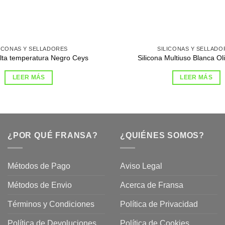
LICONAS Y SELLADORES
SILICONAS Y SELLADO
alta temperatura Negro Ceys
Silicona Multiuso Blanca O
LEER MÁS
LEER MÁS
¿POR QUÉ FRANSA?
¿QUIÉNES SOMOS?
Métodos de Pago
Aviso Legal
Métodos de Envio
Acerca de Fransa
Términos y Condiciones
Política de Privacidad
ubre
Política de Devoluciones
Política de Cookies
a