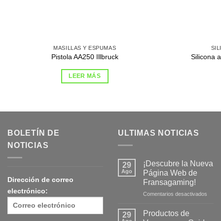
MASILLAS Y ESPUMAS
SI
Pistola AA250 Illbruck
Silicona 
LEER MÁS
BOLETÍN DE
ULTIMAS NOTICIAS
NOTICIAS
¡Descubre la Nueva
29
Ago
Página Web de
Dirección de correo
Fransagaming!
electrónico:
en
Comentarios desactivados
¡Desc
la
Productos de
29
Nuev
Ago