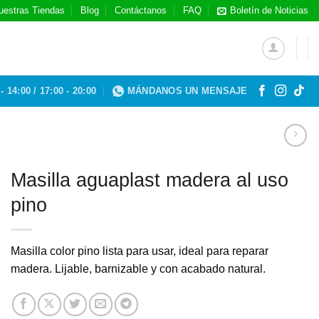
uestras Tiendas
Blog
Contáctanos
FAQ
Boletín de Noticias
- 14:00 / 17:00 - 20:00
MÁNDANOS UN MENSAJE
Masilla aguaplast madera al uso
pino
Masilla color pino lista para usar, ideal para reparar
madera. Lijable, barnizable y con acabado natural.