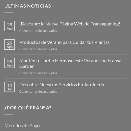
ULTIMAS NOTICIAS
¡Descubre la Nueva Página Web de Fransagaming!
29
Ago
en
Comentarios desactivados
¡Descubre
la
Productos de Verano para Cuidar tus Plantas
29
Nueva
Ago
en
Comentarios desactivados
Página
Productos
Web
de
Mantén tu Jardín Hermoso este Verano con Fransa
de
29
Verano
Ago
Garden
Fransagaming!
para
en
Comentarios desactivados
Cuidar
Mantén
tus
tu
Descubre Nuestros Servicios En Jardinería
Plantas
11
Jardín
Jul
en
Comentarios desactivados
Hermoso
Descubre
este
Nuestros
Verano
Servicios
¿POR QUÉ FRANSA?
con
En
Fransa
Jardinería
Garden
Métodos de Pago