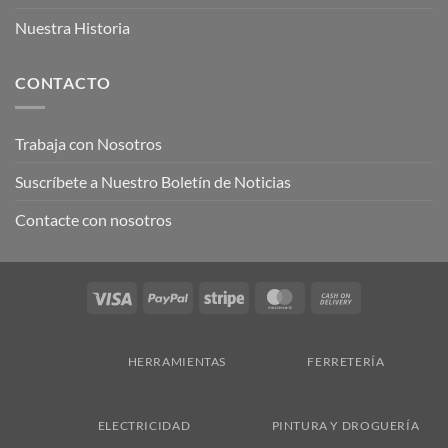
Nuestra Historia
CONTACTO
Trabaja con Nosotros
Suscríbete a Nuestro Boletín de Noticias
Contacte con nosotros
Visa
PayPal
Stripe
MasterCard
Cash
On
Delivery
HERRAMIENTAS
FERRETERÍA
ELECTRICIDAD
PINTURA Y DROGUERÍA