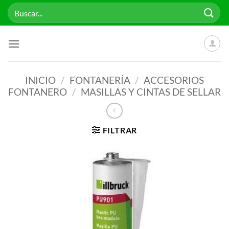
Saltar
Buscar
al
por:
contenido
INICIO
/
FONTANERÍA
/
ACCESORIOS
FONTANERO
/
MASILLAS Y CINTAS DE SELLAR
FILTRAR