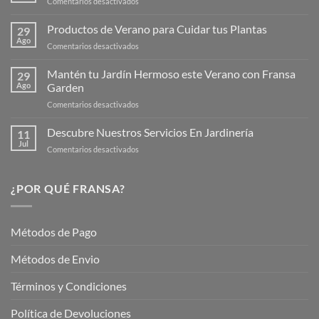
en
Comentarios desactivados
¡Descubre
la
Productos de Verano para Cuidar tus Plantas
29
Nueva
Ago
en
Comentarios desactivados
Página
Productos
Web
de
Mantén tu Jardín Hermoso este Verano con Fransa
de
29
Verano
Ago
Garden
Fransagaming!
para
en
Comentarios desactivados
Cuidar
Mantén
tus
tu
Descubre Nuestros Servicios En Jardinería
Plantas
11
Jardín
Jul
en
Comentarios desactivados
Hermoso
Descubre
este
Nuestros
Verano
Servicios
¿POR QUÉ FRANSA?
con
En
Fransa
Jardinería
Garden
Métodos de Pago
Métodos de Envio
Términos y Condiciones
Política de Devoluciones