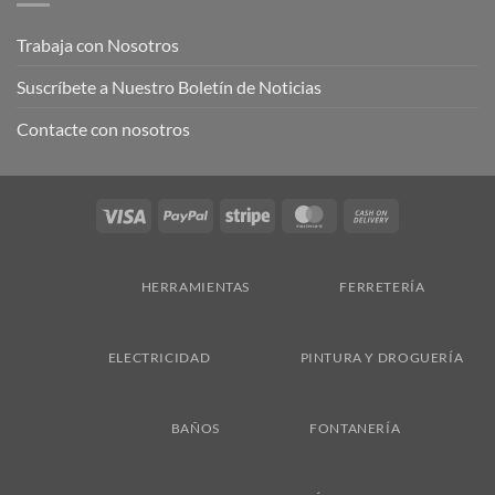
Trabaja con Nosotros
Suscríbete a Nuestro Boletín de Noticias
Contacte con nosotros
Visa
PayPal
Stripe
MasterCard
Cash
On
Delivery
HERRAMIENTAS
FERRETERÍA
ELECTRICIDAD
PINTURA Y DROGUERÍA
BAÑOS
FONTANERÍA