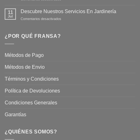
Mantén
tus
tu
Plantas
Descubre Nuestros Servicios En Jardinería
11
Jardín
Jul
en
Comentarios desactivados
Hermoso
Descubre
este
Nuestros
Verano
Servicios
¿POR QUÉ FRANSA?
con
En
Fransa
Jardinería
Garden
Métodos de Pago
Métodos de Envio
Términos y Condiciones
Política de Devoluciones
Condiciones Generales
Garantías
¿QUIÉNES SOMOS?