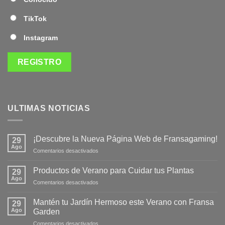
TikTok
Instagram
ULTIMAS NOTICIAS
¡Descubre la Nueva Página Web de Fransagaming!
29
Ago
en
Comentarios desactivados
¡Descubre
la
Productos de Verano para Cuidar tus Plantas
29
Nueva
Ago
en
Comentarios desactivados
Página
Productos
Web
de
Mantén tu Jardín Hermoso este Verano con Fransa
de
29
Verano
Ago
Fransagaming!
Garden
para
en
Comentarios desactivados
Cuidar