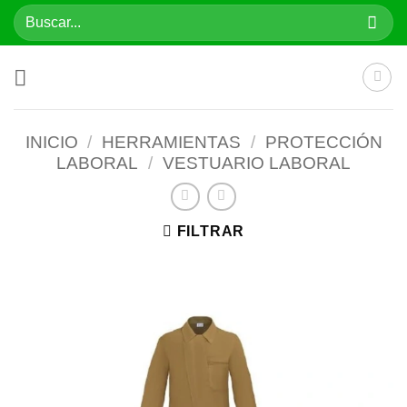
Saltar
Buscar
al
por:
contenido
INICIO
/
HERRAMIENTAS
/
PROTECCIÓN
LABORAL
/
VESTUARIO LABORAL
FILTRAR