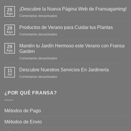
¡Descubre la Nueva Página Web de Fransagaming!
29
Ago
en
Comentarios desactivados
¡Descubre
la
Productos de Verano para Cuidar tus Plantas
29
Nueva
Ago
en
Comentarios desactivados
Página
Productos
Web
de
Mantén tu Jardín Hermoso este Verano con Fransa
de
29
Verano
Ago
Fransagaming!
Garden
para
en
Comentarios desactivados
Cuidar
Mantén
tus
tu
Plantas
Descubre Nuestros Servicios En Jardinería
11
Jardín
Jul
en
Comentarios desactivados
Hermoso
Descubre
este
Nuestros
Verano
Servicios
¿POR QUÉ FRANSA?
con
En
Fransa
Jardinería
Garden
Métodos de Pago
Métodos de Envio