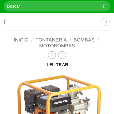
Saltar
Buscar
al
por:
contenido
INICIO
/
FONTANERÍA
/
BOMBAS
/
MOTOBOMBAS
FILTRAR