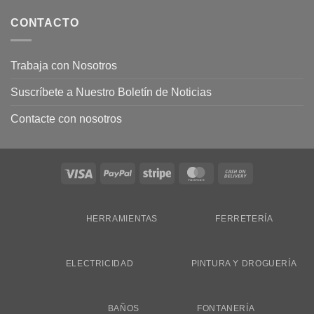
CONTACTO
Trabaja con Nosotros
Suscríbete a Nuestro Boletín de Noticias
Contacte con nosotros
Visa
PayPal
Stripe
MasterCard
Cash
On
Delivery
HERRAMIENTAS
FERRETERÍA
ELECTRICIDAD
PINTURA Y DROGUERÍA
BAÑOS
FONTANERÍA