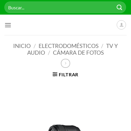
Saltar
Buscar
al
por:
contenido
INICIO
/
ELECTRODOMÉSTICOS
/
TV Y
AUDIO
/
CÁMARA DE FOTOS
FILTRAR