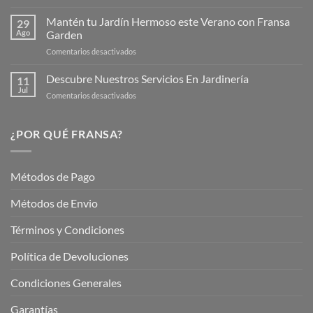
Productos
Web
de
Mantén tu Jardín Hermoso este Verano con Fransa
de
29
Verano
Ago
Garden
Fransagaming!
para
en
Comentarios desactivados
Cuidar
Mantén
tus
tu
Descubre Nuestros Servicios En Jardinería
Plantas
11
Jardín
Jul
en
Comentarios desactivados
Hermoso
Descubre
este
Nuestros
Verano
Servicios
¿POR QUÉ FRANSA?
con
En
Fransa
Jardinería
Garden
Métodos de Pago
Métodos de Envio
Términos y Condiciones
Política de Devoluciones
Condiciones Generales
Garantías