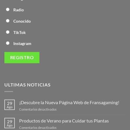
Radio
Conocido
TikTok
Instagram
ULTIMAS NOTICIAS
¡Descubre la Nueva Página Web de Fransagaming!
29
Ago
en
Comentarios desactivados
¡Descubre
la
Productos de Verano para Cuidar tus Plantas
29
Nueva
Ago
en
Comentarios desactivados
Página