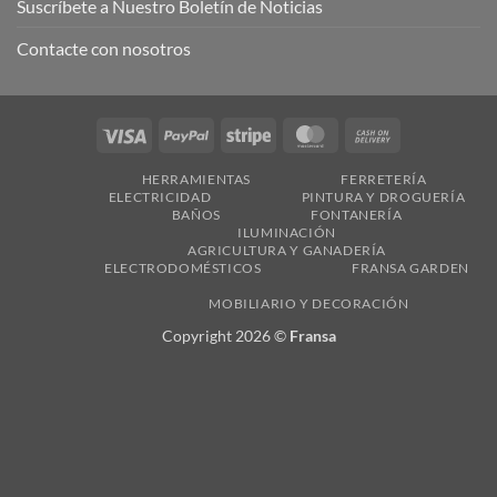
Suscríbete a Nuestro Boletín de Noticias
Contacte con nosotros
Visa
PayPal
Stripe
MasterCard
Cash
On
HERRAMIENTAS
FERRETERÍA
Delivery
ELECTRICIDAD
PINTURA Y DROGUERÍA
BAÑOS
FONTANERÍA
ILUMINACIÓN
AGRICULTURA Y GANADERÍA
ELECTRODOMÉSTICOS
FRANSA GARDEN
MOBILIARIO Y DECORACIÓN
Copyright 2026 ©
Fransa