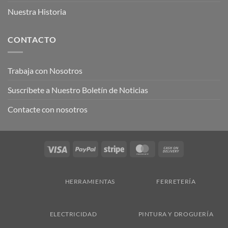
Nuestra Historia
CONTACTO
Trabaja con Nosotros
Suscríbete a Nuestro Boletín de Noticias
Contacte con nosotros
Visa
PayPal
Stripe
MasterCard
Cash
On
Delivery
HERRAMIENTAS
FERRETERÍA
ELECTRICIDAD
PINTURA Y DROGUERÍA