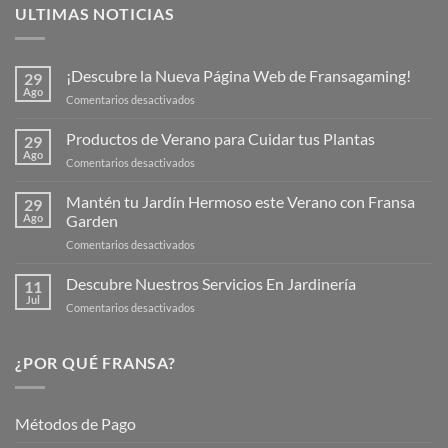
ULTIMAS NOTICIAS
¡Descubre la Nueva Página Web de Fransagaming!
29
Ago
en
Comentarios desactivados
¡Descubre
la
Productos de Verano para Cuidar tus Plantas
29
Nueva
Ago
en
Comentarios desactivados
Página
Productos
Web
de
Mantén tu Jardín Hermoso este Verano con Fransa
de
29
Verano
Ago
Garden
Fransagaming!
para
en
Comentarios desactivados
Cuidar
Mantén
tus
tu
Descubre Nuestros Servicios En Jardinería
Plantas
11
Jardín
Jul
en
Comentarios desactivados
Hermoso
Descubre
este
Nuestros
Verano
Servicios
¿POR QUÉ FRANSA?
con
En
Fransa
Jardinería
Garden
Métodos de Pago