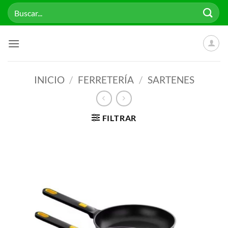
Saltar
Buscar
al
por:
contenido
INICIO
/
FERRETERÍA
/
SARTENES
FILTRAR