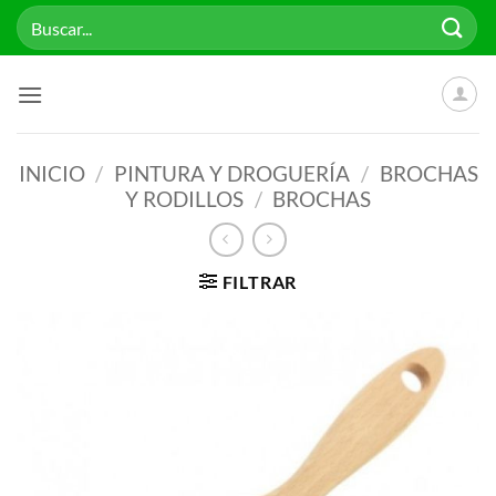
Saltar
Buscar
al
por:
contenido
INICIO
/
PINTURA Y DROGUERÍA
/
BROCHAS
Y RODILLOS
/
BROCHAS
FILTRAR