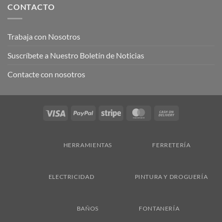
CONTACTO
Trabaja con Nosotros
Suscríbete a Nuestro Boletín de Noticias
Contacte con nosotros
Visa
PayPal
Stripe
MasterCard
Cash
On
Delivery
HERRAMIENTAS
FERRETERÍA
ELECTRICIDAD
PINTURA Y DROGUERÍA
BAÑOS
FONTANERÍA