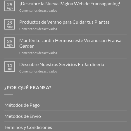
¡Descubre la Nueva Página Web de Fransagaming!
29
Ago
en
Comentarios desactivados
¡Descubre
la
Productos de Verano para Cuidar tus Plantas
29
Nueva
Ago
en
Comentarios desactivados
Página
Productos
Web
de
Mantén tu Jardín Hermoso este Verano con Fransa
de
29
Verano
Ago
Garden
Fransagaming!
para
en
Comentarios desactivados
Cuidar
Mantén
tus
tu
Descubre Nuestros Servicios En Jardinería
Plantas
11
Jardín
Jul
en
Comentarios desactivados
Hermoso
Descubre
este
Nuestros
Verano
Servicios
¿POR QUÉ FRANSA?
con
En
Fransa
Jardinería
Garden
Métodos de Pago
Métodos de Envio
Términos y Condiciones