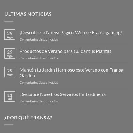
ULTIMAS NOTICIAS
¡Descubre la Nueva Página Web de Fransagaming!
29
Ago
en
Comentarios desactivados
¡Descubre
la
Productos de Verano para Cuidar tus Plantas
29
Nueva
Ago
en
Comentarios desactivados
Página
Productos
Web
de
Mantén tu Jardín Hermoso este Verano con Fransa
de
29
Verano
Ago
Garden
Fransagaming!
para
en
Comentarios desactivados
Cuidar
Mantén
tus
tu
Descubre Nuestros Servicios En Jardinería
Plantas
11
Jardín
Jul
en
Comentarios desactivados
Hermoso
Descubre
este
Nuestros
Verano
Servicios
¿POR QUÉ FRANSA?
con
En
Fransa
Jardinería
Garden