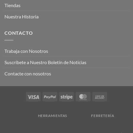
Tiendas
Nuestra Historia
CONTACTO
Trabaja con Nosotros
Suscríbete a Nuestro Boletín de Noticias
Contacte con nosotros
Visa
PayPal
Stripe
MasterCard
Cash
On
Delivery
HERRAMIENTAS
FERRETERÍA