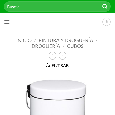
Saltar
Buscar
al
por:
contenido
INICIO
/
PINTURA Y DROGUERÍA
/
DROGUERÍA
/
CUBOS
FILTRAR