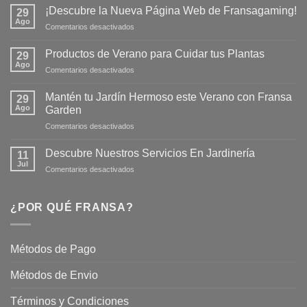
¡Descubre la Nueva Página Web de Fransagaming!
29
Ago
en
Comentarios desactivados
¡Descubre
la
Productos de Verano para Cuidar tus Plantas
29
Nueva
Ago
en
Comentarios desactivados
Página
Productos
Web
de
Mantén tu Jardín Hermoso este Verano con Fransa
de
29
Verano
Ago
Fransagaming!
Garden
para
en
Comentarios desactivados
Cuidar
Mantén
tus
tu
Plantas
Descubre Nuestros Servicios En Jardinería
11
Jardín
Jul
en
Comentarios desactivados
Hermoso
Descubre
este
Nuestros
Verano
Servicios
¿POR QUÉ FRANSA?
con
En
Fransa
Jardinería
Garden
Métodos de Pago
Métodos de Envio
Términos y Condiciones