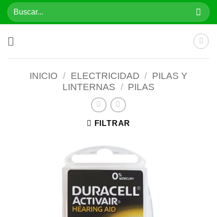
Saltar
Buscar
al
por:
contenido
INICIO
/
ELECTRICIDAD
/
PILAS Y
LINTERNAS
/
PILAS
FILTRAR