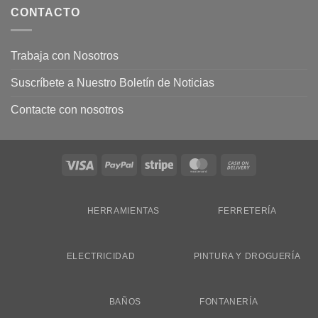
CONTACTO
Trabaja con Nosotros
Suscríbete a Nuestro Boletín de Noticias
Contacte con nosotros
Visa
PayPal
Stripe
MasterCard
Cash
On
Delivery
HERRAMIENTAS
FERRETERÍA
ELECTRICIDAD
PINTURA Y DROGUERÍA
BAÑOS
FONTANERÍA