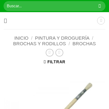
Saltar
Buscar
al
por:
contenido
INICIO
/
PINTURA Y DROGUERÍA
/
BROCHAS Y RODILLOS
/
BROCHAS
FILTRAR