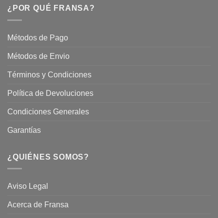
Servicios
¿POR QUÉ FRANSA?
con
En
Fransa
Jardinería
Garden
Métodos de Pago
Métodos de Envio
Términos y Condiciones
Política de Devoluciones
Condiciones Generales
Garantías
¿QUIÉNES SOMOS?
Aviso Legal
Acerca de Fransa