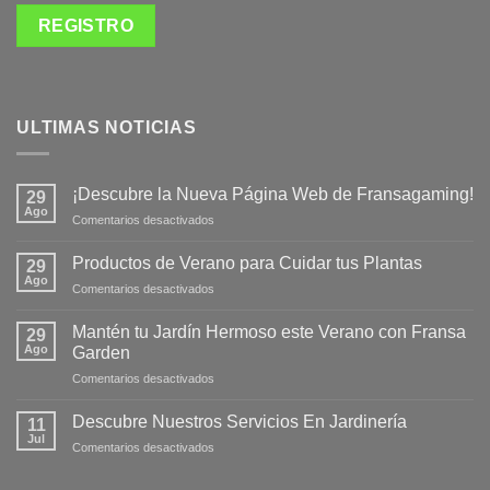
ULTIMAS NOTICIAS
¡Descubre la Nueva Página Web de Fransagaming!
29
Ago
en
Comentarios desactivados
¡Descubre
la
Productos de Verano para Cuidar tus Plantas
29
Nueva
Ago
en
Comentarios desactivados
Página
Productos
Web
de
Mantén tu Jardín Hermoso este Verano con Fransa
de
29
Verano
Ago
Fransagaming!
Garden
para
en
Comentarios desactivados
Cuidar
Mantén
tus
tu
Plantas
Descubre Nuestros Servicios En Jardinería
11
Jardín
Jul
en
Comentarios desactivados
Hermoso
Descubre
este
Nuestros
Verano