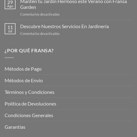
Mantén tu Jardín Hermoso este Verano con Fransa
de
29
Verano
Ago
Garden
Fransagaming!
para
en
Comentarios desactivados
Cuidar
Mantén
tus
tu
Descubre Nuestros Servicios En Jardinería
Plantas
11
Jardín
Jul
en
Comentarios desactivados
Hermoso
Descubre
este
Nuestros
Verano
Servicios
¿POR QUÉ FRANSA?
con
En
Fransa
Jardinería
Garden
Métodos de Pago
Métodos de Envio
Términos y Condiciones
Política de Devoluciones
Condiciones Generales
Garantías