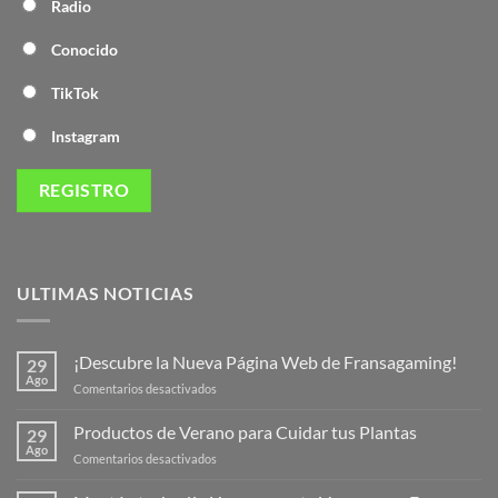
Radio
Conocido
TikTok
Instagram
ULTIMAS NOTICIAS
¡Descubre la Nueva Página Web de Fransagaming!
29
Ago
en
Comentarios desactivados
¡Descubre
la
Productos de Verano para Cuidar tus Plantas
29
Nueva
Ago
en
Comentarios desactivados
Página
Productos
Web
de