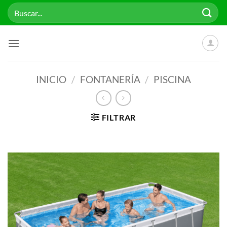
Saltar
Buscar
al
por:
contenido
INICIO
/
FONTANERÍA
/
PISCINA
FILTRAR