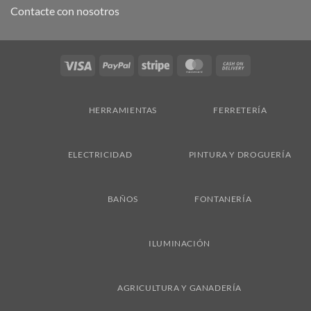
Contacte con nosotros
Visa
PayPal
Stripe
MasterCard
Cash
On
Delivery
HERRAMIENTAS
FERRETERÍA
ELECTRICIDAD
PINTURA Y DROGUERÍA
BAÑOS
FONTANERÍA
ILUMINACIÓN
AGRICULTURA Y GANADERÍA