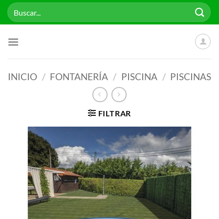
Saltar
Buscar
al
por:
contenido
INICIO
/
FONTANERÍA
/
PISCINA
/
PISCINAS
FILTRAR