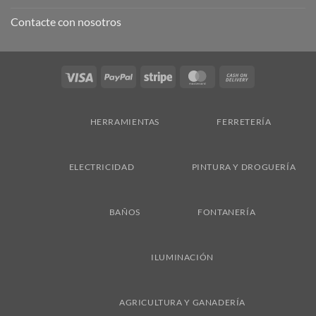
Contacte con nosotros
Visa
PayPal
Stripe
MasterCard
Cash
On
Delivery
HERRAMIENTAS
FERRETERÍA
ELECTRICIDAD
PINTURA Y DROGUERÍA
BAÑOS
FONTANERÍA
ILUMINACIÓN
AGRICULTURA Y GANADERÍA