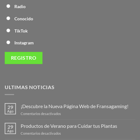
Radio
Conocido
TikTok
Instagram
ULTIMAS NOTICIAS
¡Descubre la Nueva Página Web de Fransagaming!
29
Ago
en
Comentarios desactivados
¡Descubre
la
Productos de Verano para Cuidar tus Plantas
29
Nueva
Ago
en
Comentarios desactivados
Página
Productos
Web