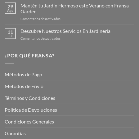
de
Mantén tu Jardín Hermoso este Verano con Fransa
de
29
Verano
Ago
Garden
Fransagaming!
para
en
Comentarios desactivados
Cuidar
Mantén
tus
tu
Descubre Nuestros Servicios En Jardinería
Plantas
11
Jardín
Jul
en
Comentarios desactivados
Hermoso
Descubre
este
Nuestros
Verano
Servicios
¿POR QUÉ FRANSA?
con
En
Fransa
Jardinería
Garden
Métodos de Pago
Métodos de Envio
Términos y Condiciones
Política de Devoluciones
Condiciones Generales
Garantías