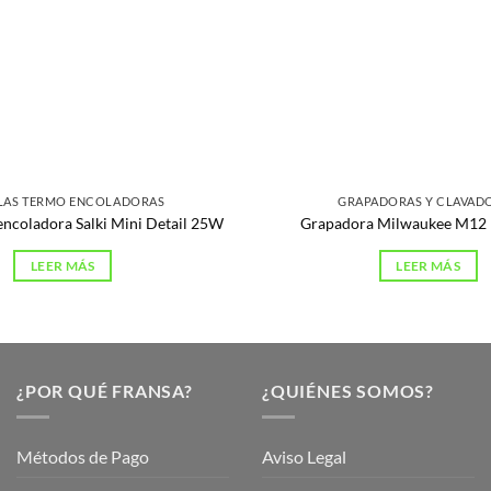
LAS TERMO ENCOLADORAS
GRAPADORAS Y CLAVAD
encoladora Salki Mini Detail 25W
Grapadora Milwaukee M12
LEER MÁS
LEER MÁS
¿POR QUÉ FRANSA?
¿QUIÉNES SOMOS?
Métodos de Pago
Aviso Legal