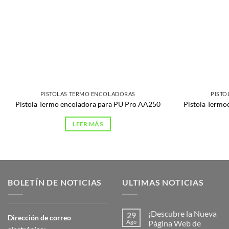
PISTOLAS TERMO ENCOLADORAS
PISTO
Pistola Termo encoladora para PU Pro AA250
Pistola Termo
LEER MÁS
BOLETÍN DE NOTICIAS
ULTIMAS NOTICIAS
¡Descubre la Nueva
29
Dirección de correo
Ago
Página Web de