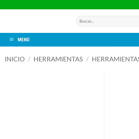
Saltar
al
contenido
Buscar
por:
MENÚ
INICIO
/
HERRAMIENTAS
/
HERRAMIENTAS