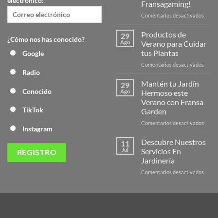
electrónico:
Fransagaming!
en
Comentarios desactivados
¡Desc
la
Productos de
29
¿Cómo nos has conocido?
Nuev
Ago
Verano para Cuidar
Págin
tus Plantas
Google
Web
en
Comentarios desactivados
de
Radio
Produ
Frans
de
Mantén tu Jardín
29
Veran
Conocido
Ago
Hermoso este
para
Verano con Fransa
Cuida
TikTok
Garden
tus
Plant
en
Comentarios desactivados
Instagram
Mant
tu
Descubre Nuestros
11
Jardín
Jul
Servicios En
Herm
Jardinería
este
en
Comentarios desactivados
Veran
Descu
con
Nuest
Frans
Servic
Garde
En
Jardi