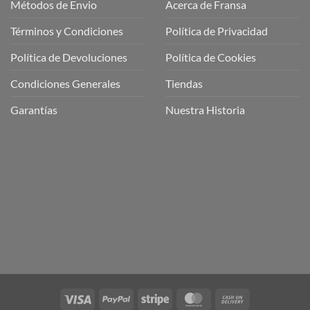
Métodos de Envio
Acerca de Fransa
Términos y Condiciones
Política de Privacidad
ubre
Política de Devoluciones
Política de Cookies
a
a
Condiciones Generales
Tiendas
ctos
agaming!
Garantías
Nuestra Historia
o
r
as
én
oso
o
bre
ros
a
ios
n
Visa
PayPal
Stripe
MasterCard
Cash
nería