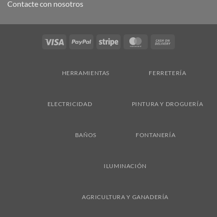
Contacte con nosotros
Visa
PayPal
Stripe
MasterCard
Cash
On
Delivery
HERRAMIENTAS
FERRETERÍA
ELECTRICIDAD
PINTURA Y DROGUERÍA
BAÑOS
FONTANERÍA
ILUMINACIÓN
AGRICULTURA Y GANADERÍA