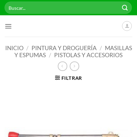
Saltar
Buscar
al
por:
contenido
INICIO
/
PINTURA Y DROGUERÍA
/
MASILLAS
Y ESPUMAS
/
PISTOLAS Y ACCESORIOS
FILTRAR