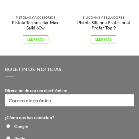
PISTOLAS Y ACCESORIOS
SILICONAS Y SELLADORES
Pistola Termosellar Maxi
Pistola Silicona Profesional
Salki 60w
Profer Top 9
LEER MÁS
LEER MÁS
BOLETÍN DE NOTICIAS
Dirección de correo electrónico:
¿Cómo nos has conocido?
Google
Radio