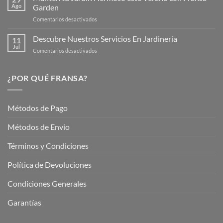
Verano
Ago
Garden
Fransagaming!
para
en
Comentarios desactivados
Cuidar
Mantén
tus
tu
Descubre Nuestros Servicios En Jardinería
Plantas
11
Jardín
Jul
en
Comentarios desactivados
Hermoso
Descubre
este
Nuestros
Verano
Servicios
¿POR QUÉ FRANSA?
con
En
Fransa
Jardinería
Garden
Métodos de Pago
Métodos de Envio
Términos y Condiciones
Política de Devoluciones
Condiciones Generales
Garantías