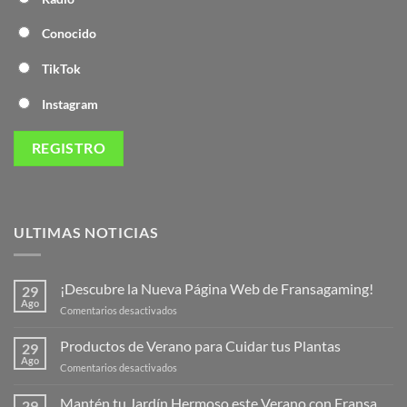
Conocido
TikTok
Instagram
ULTIMAS NOTICIAS
¡Descubre la Nueva Página Web de Fransagaming!
29
Ago
en
Comentarios desactivados
¡Descubre
la
Productos de Verano para Cuidar tus Plantas
29
Nueva
Ago
en
Comentarios desactivados
Página
Productos
Web
de
Mantén tu Jardín Hermoso este Verano con Fransa
de
29