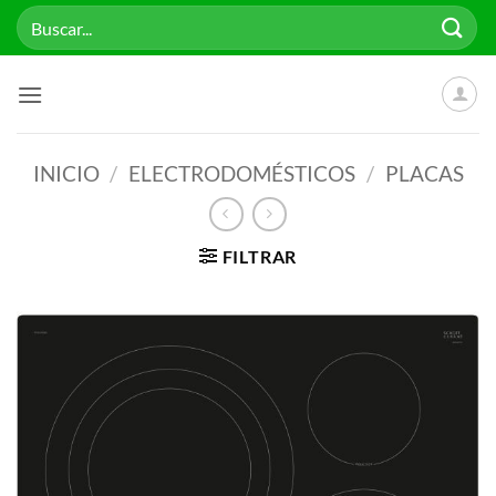
Saltar
Buscar
al
por:
contenido
INICIO
/
ELECTRODOMÉSTICOS
/
PLACAS
FILTRAR