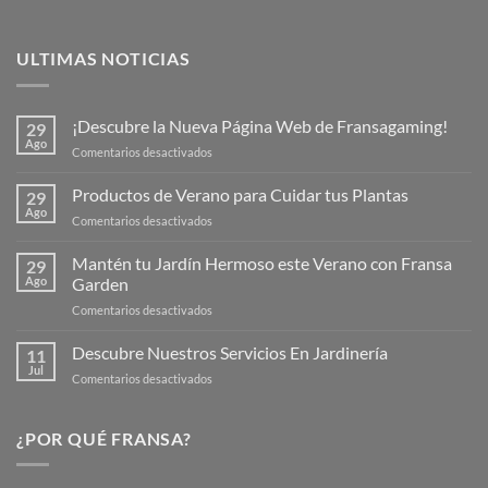
ULTIMAS NOTICIAS
¡Descubre la Nueva Página Web de Fransagaming!
29
Ago
en
Comentarios desactivados
¡Descubre
la
Productos de Verano para Cuidar tus Plantas
29
Nueva
Ago
en
Comentarios desactivados
Página
Productos
Web
de
Mantén tu Jardín Hermoso este Verano con Fransa
de
29
Verano
Ago
Garden
Fransagaming!
para
en
Comentarios desactivados
Cuidar
Mantén
tus
tu
Descubre Nuestros Servicios En Jardinería
Plantas
11
Jardín
Jul
en
Comentarios desactivados
Hermoso
Descubre
este
Nuestros
Verano
Servicios
¿POR QUÉ FRANSA?
con
En
Fransa
Jardinería
Garden