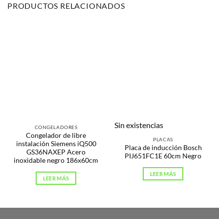
PRODUCTOS RELACIONADOS
Sin existencias
CONGELADORES
Congelador de libre
PLACAS
instalación Siemens iQ500
Placa de inducción Bosch
GS36NAXEP Acero
PIJ651FC1E 60cm Negro
inoxidable negro 186x60cm
LEER MÁS
LEER MÁS