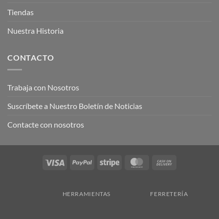
Tiendas
Nuestra Historia
CONTACTO
Trabaja con Nosotros
Suscríbete a Nuestro Boletín de Noticias
Contacte con nosotros
Visa
PayPal
Stripe
MasterCard
Cash
On
Delivery
HERRAMIENTAS
FERRETERÍA