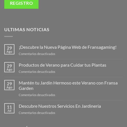
ULTIMAS NOTICIAS
¡Descubre la Nueva Página Web de Fransagaming!
29
Ago
en
Comentarios desactivados
¡Descubre
la
Productos de Verano para Cuidar tus Plantas
29
Nueva
Ago
en
Comentarios desactivados
Página
Productos
Web
de
Mantén tu Jardín Hermoso este Verano con Fransa
de
29
Verano
Ago
Garden
Fransagaming!
para
en
Comentarios desactivados
Cuidar
Mantén
tus
tu
Descubre Nuestros Servicios En Jardinería
Plantas
11
Jardín
Jul
en
Comentarios desactivados
Hermoso
Descubre
este
Nuestros
Verano
Servicios