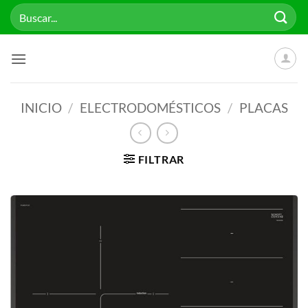
Saltar
Buscar
al
por:
contenido
INICIO
/
ELECTRODOMÉSTICOS
/
PLACAS
FILTRAR