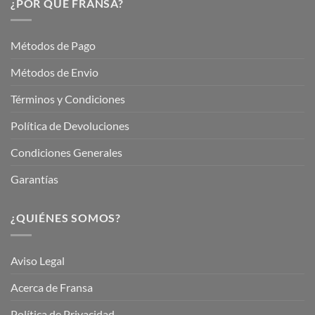
¿POR QUÉ FRANSA?
con
En
Fransa
Jardinería
Garden
Métodos de Pago
Métodos de Envio
Términos y Condiciones
Política de Devoluciones
Condiciones Generales
Garantías
¿QUIÉNES SOMOS?
Aviso Legal
Acerca de Fransa
Política de Privacidad