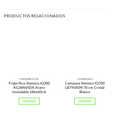
PRODUCTOS RELACIONADOS
FRIGORÍFICOS
CAMPANAS
Frigorífico Siemens iQ300
Campana Siemens IQ700
KG36NVIDA Acero
LB79585M 70 cm Cristal
inoxidable 186x60cm
Blanco
LEER MÁS
LEER MÁS