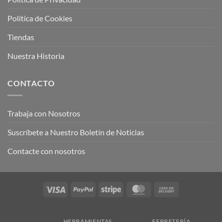
Política de Cookies
Tiendas
Nuestra Historia
CONTACTO
Trabaja con Nosotros
Suscríbete a Nuestro Boletín de Noticias
Contacte con nosotros
Visa
PayPal
Stripe
MasterCard
Cash
On
Delivery
HERRAMIENTAS
FERRETERÍA