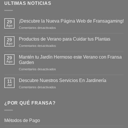
ULTIMAS NOTICIAS
¡Descubre la Nueva Página Web de Fransagaming!
29
Ago
en
Comentarios desactivados
¡Descubre
la
Productos de Verano para Cuidar tus Plantas
29
Nueva
Ago
en
Comentarios desactivados
Página
Productos
Web
de
Mantén tu Jardín Hermoso este Verano con Fransa
de
29
Verano
Ago
Fransagaming!
Garden
para
en
Comentarios desactivados
Cuidar
Mantén
tus
tu
Plantas
Descubre Nuestros Servicios En Jardinería
11
Jardín
Jul
en
Comentarios desactivados
Hermoso
Descubre
este
Nuestros
Verano
Servicios
¿POR QUÉ FRANSA?
con
En
Fransa
Jardinería
Garden
Métodos de Pago