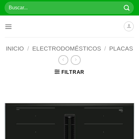
Saltar
Buscar
al
por:
contenido
INICIO
/
ELECTRODOMÉSTICOS
/
PLACAS
FILTRAR