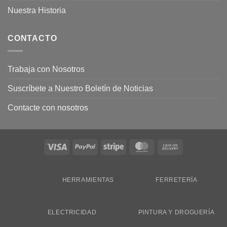
Nuestra Historia
CONTACTO
Trabaja con Nosotros
Suscríbete a Nuestro Boletín de Noticias
Contacte con nosotros
Visa
PayPal
Stripe
MasterCard
Cash
On
Delivery
HERRAMIENTAS
FERRETERÍA
ELECTRICIDAD
PINTURA Y DROGUERÍA