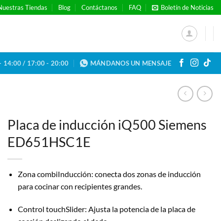
Nuestras Tiendas
Blog
Contáctanos
FAQ
Boletín de Noticias
- 14:00 / 17:00 - 20:00
MÁNDANOS UN MENSAJE
Placa de inducción iQ500 Siemens
ED651HSC1E
Zona combiInducción: conecta dos zonas de inducción
para cocinar con recipientes grandes.
Control touchSlider: Ajusta la potencia de la placa de