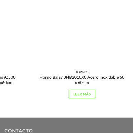
HORNOS
ns iQ500
Horno Balay 3HB2010X0 Acero inoxidable 60
6x60cm
x 60 cm
LEER MÁS
CONTACTO