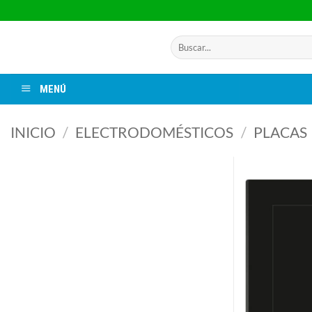
Saltar
al
contenido
Buscar
por:
MENÚ
INICIO
/
ELECTRODOMÉSTICOS
/
PLACAS