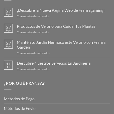
¡Descubre la Nueva Página Web de Fransagaming!
29
Ago
en
Comentarios desactivados
¡Descubre
la
Productos de Verano para Cuidar tus Plantas
29
Nueva
Ago
en
Comentarios desactivados
Página
Productos
Web
de
Mantén tu Jardín Hermoso este Verano con Fransa
de
29
Verano
Ago
Garden
Fransagaming!
para
en
Comentarios desactivados
Cuidar
Mantén
tus
tu
Descubre Nuestros Servicios En Jardinería
Plantas
11
Jardín
Jul
en
Comentarios desactivados
Hermoso
Descubre
este
Nuestros
Verano
Servicios
¿POR QUÉ FRANSA?
con
En
Fransa
Jardinería
Garden
Métodos de Pago
Métodos de Envio