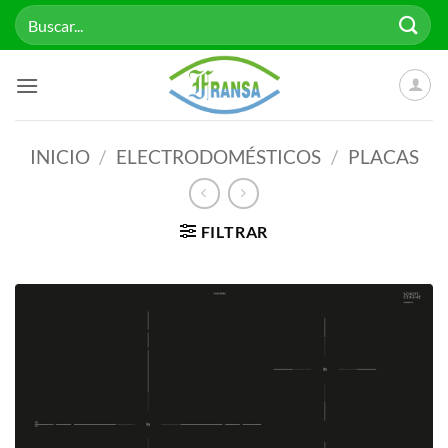
Saltar
Buscar
al
por:
contenido
INICIO
/
ELECTRODOMÉSTICOS
/
PLACAS
FILTRAR