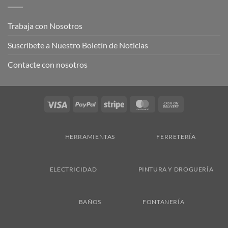
Trabaja con Nosotros
Suscríbete a Nuestro Boletín de Noticias
Contacte con nosotros
Visa
PayPal
Stripe
MasterCard
Cash
On
Delivery
HERRAMIENTAS
FERRETERÍA
ELECTRICIDAD
PINTURA Y DROGUERÍA
BAÑOS
FONTANERÍA