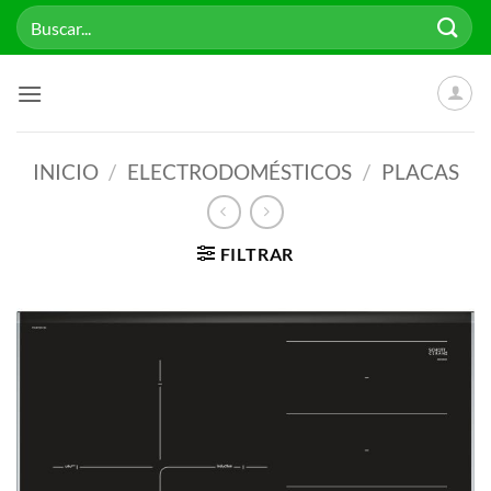
Saltar
Buscar
al
por:
contenido
INICIO
/
ELECTRODOMÉSTICOS
/
PLACAS
FILTRAR