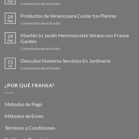
Ago
en
Comentarios desactivados
¡Descubre
la
Productos de Verano para Cuidar tus Plantas
29
Nueva
Ago
en
Comentarios desactivados
Página
Productos
Web
de
Mantén tu Jardín Hermoso este Verano con Fransa
de
29
Verano
Ago
Garden
Fransagaming!
para
en
Comentarios desactivados
Cuidar
Mantén
tus
tu
Descubre Nuestros Servicios En Jardinería
Plantas
11
Jardín
Jul
en
Comentarios desactivados
Hermoso
Descubre
este
Nuestros
Verano
Servicios
¿POR QUÉ FRANSA?
con
En
Fransa
Jardinería
Garden
Métodos de Pago
Métodos de Envio
Términos y Condiciones