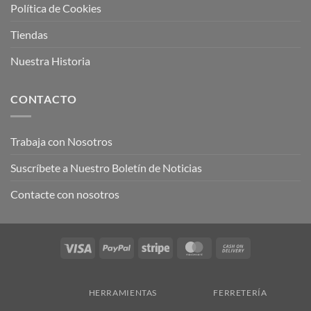
Política de Cookies
Tiendas
Nuestra Historia
CONTACTO
Trabaja con Nosotros
Suscríbete a Nuestro Boletín de Noticias
Contacte con nosotros
Visa
PayPal
Stripe
MasterCard
Cash
On
Delivery
HERRAMIENTAS
FERRETERÍA