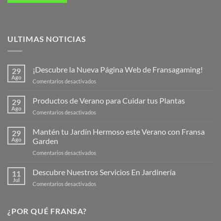
ULTIMAS NOTICIAS
¡Descubre la Nueva Página Web de Fransagaming!
29
Ago
en
Comentarios desactivados
¡Descubre
la
Productos de Verano para Cuidar tus Plantas
29
Nueva
Ago
en
Comentarios desactivados
Página
Productos
Web
de
Mantén tu Jardín Hermoso este Verano con Fransa
de
29
Verano
Ago
Garden
Fransagaming!
para
en
Comentarios desactivados
Cuidar
Mantén
tus
tu
Descubre Nuestros Servicios En Jardinería
Plantas
11
Jardín
Jul
en
Comentarios desactivados
Hermoso
Descubre
este
Nuestros
Verano
Servicios
¿POR QUÉ FRANSA?
con
En
Fransa