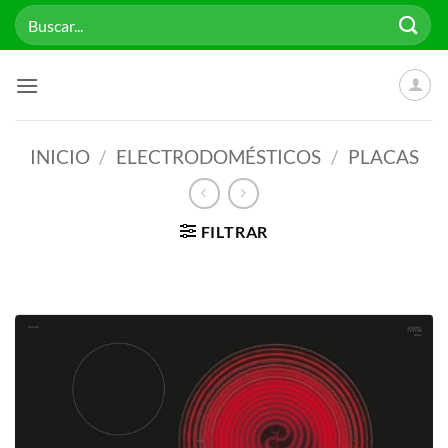
Saltar
Buscar
al
por:
contenido
INICIO
/
ELECTRODOMÉSTICOS
/
PLACAS
FILTRAR