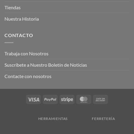
Tiendas
Nuestra Historia
CONTACTO
Trabaja con Nosotros
Suscríbete a Nuestro Boletín de Noticias
Contacte con nosotros
Visa
PayPal
Stripe
MasterCard
Cash
On
Delivery
HERRAMIENTAS
FERRETERÍA