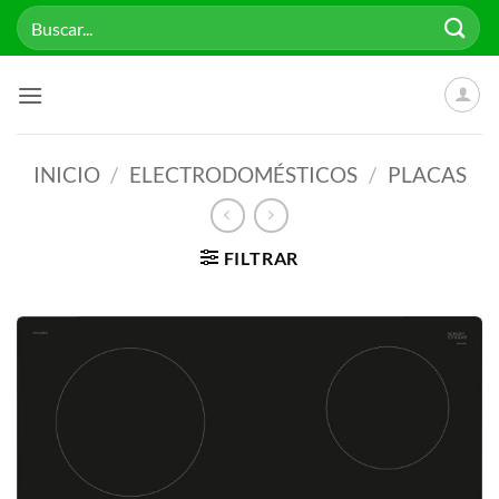
Saltar
Buscar
al
por:
contenido
INICIO
/
ELECTRODOMÉSTICOS
/
PLACAS
FILTRAR