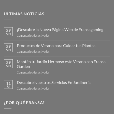
ULTIMAS NOTICIAS
¡Descubre la Nueva Página Web de Fransagaming!
29
Ago
en
Comentarios desactivados
¡Descubre
la
Productos de Verano para Cuidar tus Plantas
29
Nueva
Ago
en
Comentarios desactivados
Página
Productos
Web
de
Mantén tu Jardín Hermoso este Verano con Fransa
de
29
Verano
Ago
Garden
Fransagaming!
para
en
Comentarios desactivados
Cuidar
Mantén
tus
tu
Descubre Nuestros Servicios En Jardinería
Plantas
11
Jardín
Jul
en
Comentarios desactivados
Hermoso
Descubre
este
Nuestros
Verano
Servicios
¿POR QUÉ FRANSA?
con
En
Fransa
Jardinería
Garden