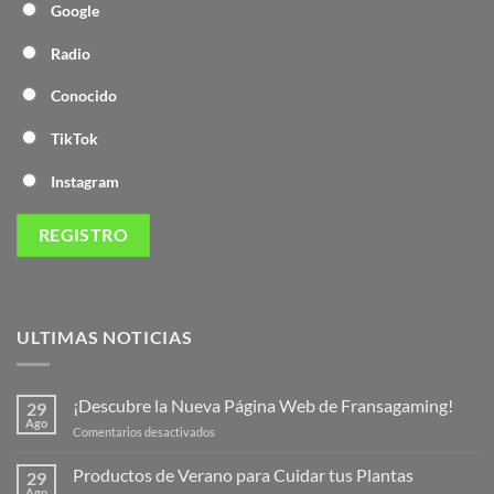
Google
Radio
Conocido
TikTok
Instagram
ULTIMAS NOTICIAS
¡Descubre la Nueva Página Web de Fransagaming!
29
Ago
en
Comentarios desactivados
¡Descubre
la
Productos de Verano para Cuidar tus Plantas
29
Nueva
Ago