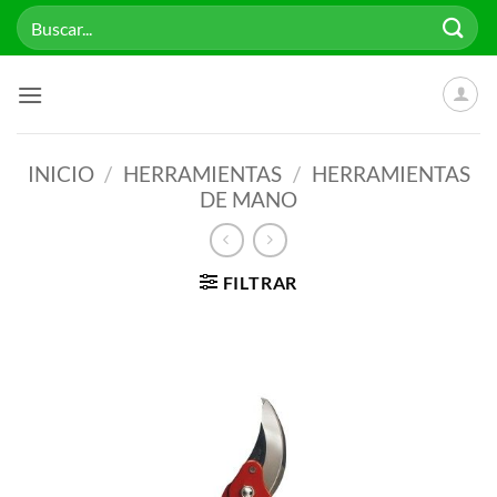
Saltar
Buscar
al
por:
contenido
INICIO
/
HERRAMIENTAS
/
HERRAMIENTAS
DE MANO
FILTRAR