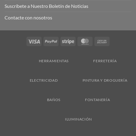
Suscríbete a Nuestro Boletín de Noticias
Contacte con nosotros
Visa
PayPal
Stripe
MasterCard
Cash
On
Delivery
HERRAMIENTAS
FERRETERÍA
ELECTRICIDAD
PINTURA Y DROGUERÍA
BAÑOS
FONTANERÍA
ILUMINACIÓN