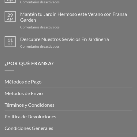
en
Comentarios desactivados
Página
Productos
Web
de
Mantén tu Jardín Hermoso este Verano con Fransa
de
29
Verano
Ago
Garden
Fransagaming!
para
en
Comentarios desactivados
Cuidar
Mantén
tus
tu
Descubre Nuestros Servicios En Jardinería
Plantas
11
Jardín
Jul
en
Comentarios desactivados
Hermoso
Descubre
este
Nuestros
Verano
Servicios
¿POR QUÉ FRANSA?
con
En
Fransa
Jardinería
Garden
Métodos de Pago
Métodos de Envio
Términos y Condiciones
Política de Devoluciones
Condiciones Generales