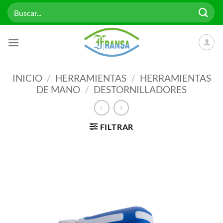
Saltar
Buscar
al
por:
contenido
INICIO
/
HERRAMIENTAS
/
HERRAMIENTAS
DE MANO
/
DESTORNILLADORES
FILTRAR