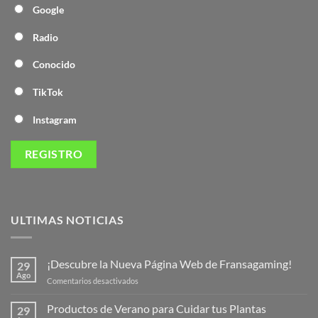
Google
Radio
Conocido
TikTok
Instagram
ULTIMAS NOTICIAS
¡Descubre la Nueva Página Web de Fransagaming!
29
Ago
en
Comentarios desactivados
¡Descubre
la
Productos de Verano para Cuidar tus Plantas
29
Nueva