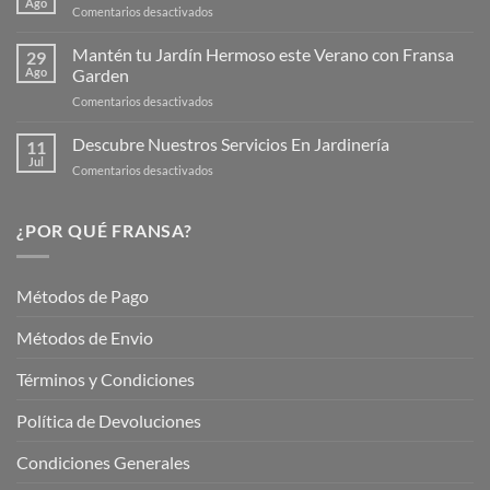
Ago
en
Comentarios desactivados
Página
Productos
Web
de
Mantén tu Jardín Hermoso este Verano con Fransa
de
29
Verano
Ago
Garden
Fransagaming!
para
en
Comentarios desactivados
Cuidar
Mantén
tus
tu
Descubre Nuestros Servicios En Jardinería
Plantas
11
Jardín
Jul
en
Comentarios desactivados
Hermoso
Descubre
este
Nuestros
Verano
Servicios
¿POR QUÉ FRANSA?
con
En
Fransa
Jardinería
Garden
Métodos de Pago
Métodos de Envio
Términos y Condiciones
Política de Devoluciones
Condiciones Generales