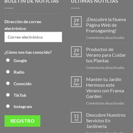
BOLETÍN DE NOTICIAS
ULTIMAS NOTICIAS
¡Descubre la Nueva
29
Dirección de correo
Ago
Página Web de
electrónico:
Fransagaming!
en
Comentarios desactivados
¡Desc
la
Productos de
29
¿Cómo nos has conocido?
Nuev
Ago
Verano para Cuidar
Págin
tus Plantas
Google
Web
en
Comentarios desactivados
de
Radio
Produ
Frans
de
Mantén tu Jardín
29
Veran
Conocido
Ago
Hermoso este
para
Verano con Fransa
Cuida
TikTok
Garden
tus
Plant
en
Comentarios desactivados
Instagram
Mant
tu
Descubre Nuestros
11
Jardín
Jul
Servicios En
Herm
Jardinería
este
en