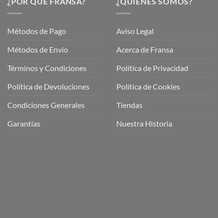
¿POR QUÉ FRANSA?
¿QUIÉNES SOMOS?
Métodos de Pago
Aviso Legal
Métodos de Envio
Acerca de Fransa
Términos y Condiciones
Política de Privacidad
ubre
Política de Devoluciones
Política de Cookies
a
a
Condiciones Generales
Tiendas
ctos
agaming!
Garantías
Nuestra Historia
o
r
as
én
oso