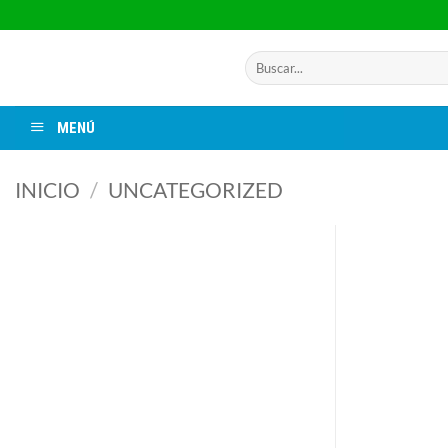
Saltar
al
contenido
Buscar
por:
MENÚ
INICIO
/
UNCATEGORIZED