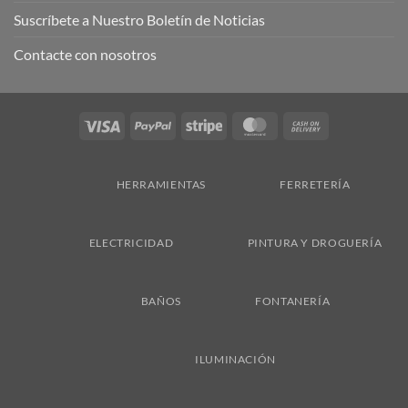
Suscríbete a Nuestro Boletín de Noticias
Contacte con nosotros
Visa
PayPal
Stripe
MasterCard
Cash
On
Delivery
HERRAMIENTAS
FERRETERÍA
ELECTRICIDAD
PINTURA Y DROGUERÍA
BAÑOS
FONTANERÍA
ILUMINACIÓN