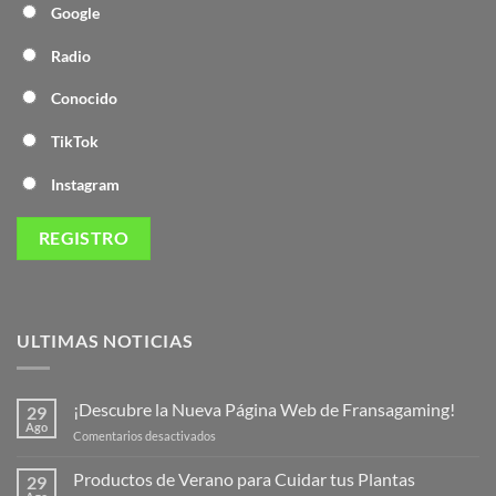
Google
Radio
Conocido
TikTok
Instagram
ULTIMAS NOTICIAS
¡Descubre la Nueva Página Web de Fransagaming!
29
Ago
en
Comentarios desactivados
¡Descubre
la
Productos de Verano para Cuidar tus Plantas
29
Nueva