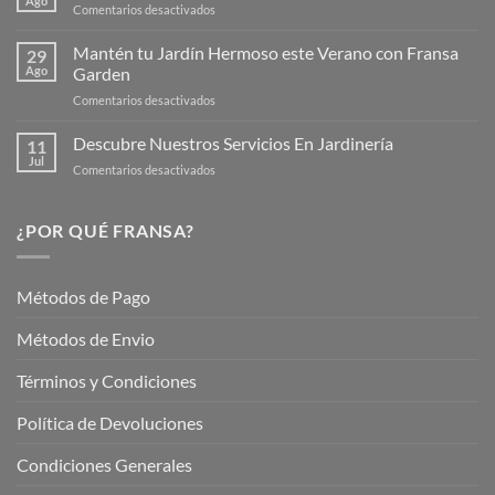
Ago
en
Comentarios desactivados
Página
Productos
Web
de
Mantén tu Jardín Hermoso este Verano con Fransa
de
29
Verano
Ago
Garden
Fransagaming!
para
en
Comentarios desactivados
Cuidar
Mantén
tus
tu
Descubre Nuestros Servicios En Jardinería
Plantas
11
Jardín
Jul
en
Comentarios desactivados
Hermoso
Descubre
este
Nuestros
Verano
Servicios
¿POR QUÉ FRANSA?
con
En
Fransa
Jardinería
Garden
Métodos de Pago
Métodos de Envio
Términos y Condiciones
Política de Devoluciones
Condiciones Generales