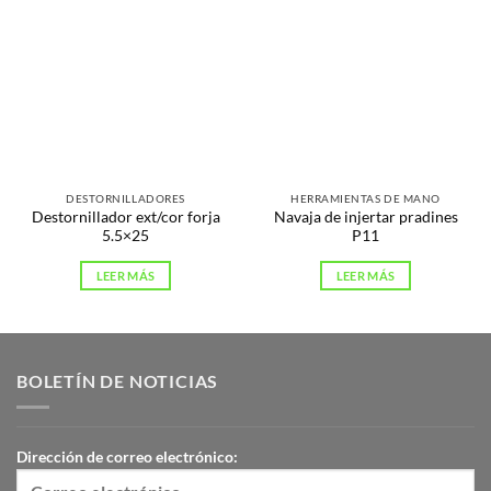
DESTORNILLADORES
HERRAMIENTAS DE MANO
Destornillador ext/cor forja
Navaja de injertar pradines
5.5×25
P11
LEER MÁS
LEER MÁS
BOLETÍN DE NOTICIAS
Dirección de correo electrónico: