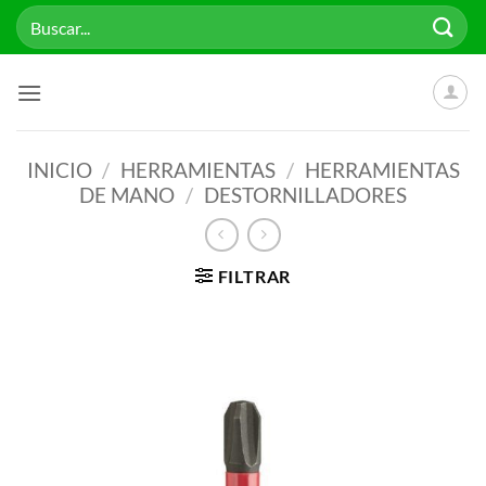
Saltar
Buscar
al
por:
contenido
INICIO
/
HERRAMIENTAS
/
HERRAMIENTAS
DE MANO
/
DESTORNILLADORES
FILTRAR