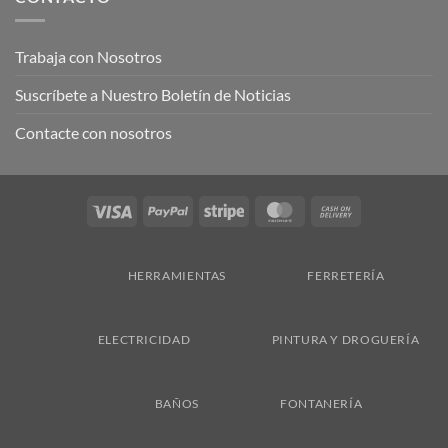
Trabaja con Nosotros
Suscríbete a Nuestro Boletín de Noticias
Contacte con nosotros
Visa
PayPal
Stripe
MasterCard
Cash
On
Delivery
HERRAMIENTAS
FERRETERÍA
ELECTRICIDAD
PINTURA Y DROGUERÍA
BAÑOS
FONTANERÍA