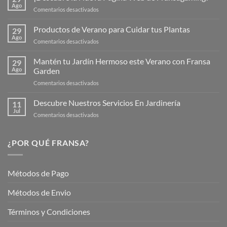
Ago
en
Comentarios desactivados
¡Descubre
la
Productos de Verano para Cuidar tus Plantas
29
Nueva
Ago
en
Comentarios desactivados
Página
Productos
Web
de
Mantén tu Jardín Hermoso este Verano con Fransa
de
29
Verano
Ago
Garden
Fransagaming!
para
en
Comentarios desactivados
Cuidar
Mantén
tus
tu
Descubre Nuestros Servicios En Jardinería
Plantas
11
Jardín
Jul
en
Comentarios desactivados
Hermoso
Descubre
este
Nuestros
Verano
Servicios
¿POR QUÉ FRANSA?
con
En
Fransa
Jardinería
Garden
Métodos de Pago
Métodos de Envio
Términos y Condiciones