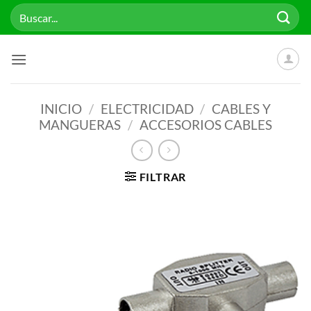
Saltar
Buscar
al
por:
contenido
INICIO
/
ELECTRICIDAD
/
CABLES Y
MANGUERAS
/
ACCESORIOS CABLES
FILTRAR