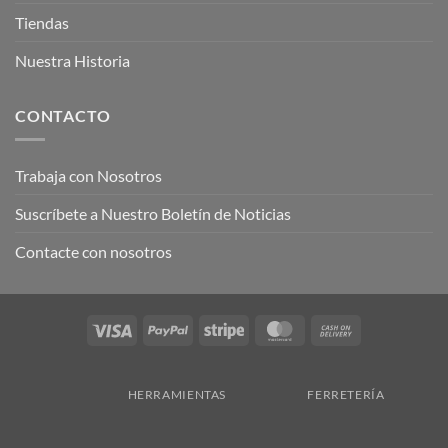
Tiendas
Nuestra Historia
CONTACTO
Trabaja con Nosotros
Suscríbete a Nuestro Boletín de Noticias
Contacte con nosotros
Visa
PayPal
Stripe
MasterCard
Cash
On
Delivery
HERRAMIENTAS
FERRETERÍA