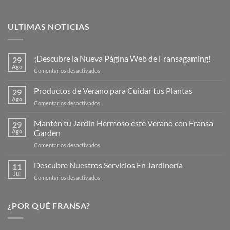
ULTIMAS NOTICIAS
¡Descubre la Nueva Página Web de Fransagaming!
29
Ago
en
Comentarios desactivados
¡Descubre
la
Productos de Verano para Cuidar tus Plantas
29
Nueva
Ago
en
Comentarios desactivados
Página
Productos
Web
de
Mantén tu Jardín Hermoso este Verano con Fransa
de
29
Verano
Ago
Garden
Fransagaming!
para
en
Comentarios desactivados
Cuidar
Mantén
tus
tu
Descubre Nuestros Servicios En Jardinería
Plantas
11
Jardín
Jul
en
Comentarios desactivados
Hermoso
Descubre
este
Nuestros
Verano
Servicios
¿POR QUÉ FRANSA?
con
En
Fransa
Jardinería
Garden