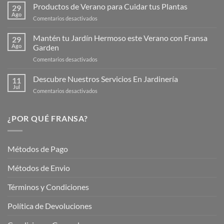
la
Productos de Verano para Cuidar tus Plantas
29
Nueva
Ago
en
Comentarios desactivados
Página
Productos
Web
de
Mantén tu Jardín Hermoso este Verano con Fransa
de
29
Verano
Ago
Garden
Fransagaming!
para
en
Comentarios desactivados
Cuidar
Mantén
tus
tu
Descubre Nuestros Servicios En Jardinería
Plantas
11
Jardín
Jul
en
Comentarios desactivados
Hermoso
Descubre
este
Nuestros
Verano
Servicios
¿POR QUÉ FRANSA?
con
En
Fransa
Jardinería
Garden
Métodos de Pago
Métodos de Envio
Términos y Condiciones
Política de Devoluciones