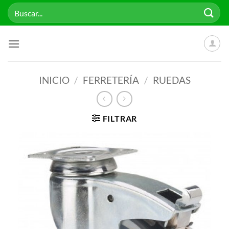
Saltar
Buscar
al
por:
contenido
INICIO
/
FERRETERÍA
/
RUEDAS
FILTRAR