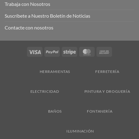
Trabaja con Nosotros
Suscríbete a Nuestro Boletín de Noticias
Contacte con nosotros
Visa
PayPal
Stripe
MasterCard
Cash
On
Delivery
HERRAMIENTAS
FERRETERÍA
ELECTRICIDAD
PINTURA Y DROGUERÍA
BAÑOS
FONTANERÍA
ILUMINACIÓN