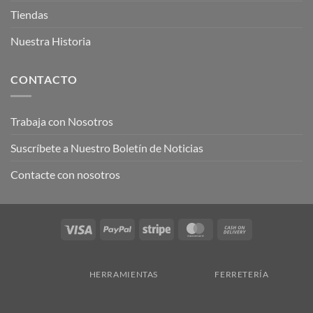
Tiendas
Nuestra Historia
CONTACTO
Trabaja con Nosotros
Suscríbete a Nuestro Boletín de Noticias
Contacte con nosotros
Visa
PayPal
Stripe
MasterCard
Cash
On
Delivery
HERRAMIENTAS
FERRETERÍA