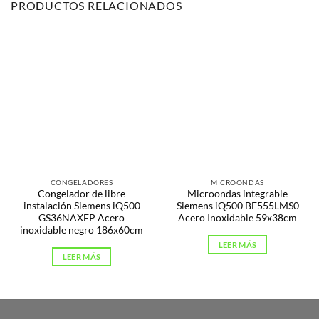
PRODUCTOS RELACIONADOS
CONGELADORES
MICROONDAS
Congelador de libre
Microondas integrable
instalación Siemens iQ500
Siemens iQ500 BE555LMS0
GS36NAXEP Acero
Acero Inoxidable 59x38cm
inoxidable negro 186x60cm
LEER MÁS
LEER MÁS