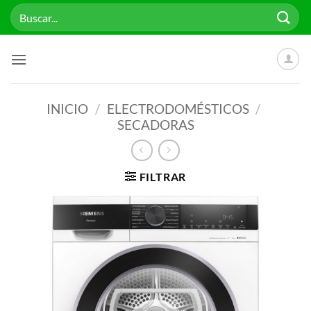
Saltar
Buscar
al
por:
contenido
INICIO
/
ELECTRODOMÉSTICOS
/
SECADORAS
FILTRAR