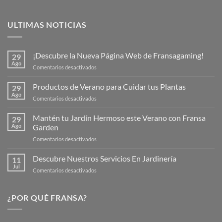
ULTIMAS NOTICIAS
¡Descubre la Nueva Página Web de Fransagaming!
29
Ago
en
Comentarios desactivados
¡Descubre
la
Productos de Verano para Cuidar tus Plantas
29
Nueva
Ago
en
Comentarios desactivados
Página
Productos
Web
de
Mantén tu Jardín Hermoso este Verano con Fransa
de
29
Verano
Ago
Garden
Fransagaming!
para
en
Comentarios desactivados
Cuidar
Mantén
tus
tu
Descubre Nuestros Servicios En Jardinería
Plantas
11
Jardín
Jul
en
Comentarios desactivados
Hermoso
Descubre
este
Nuestros
Verano
Servicios
¿POR QUÉ FRANSA?
con
En
Fransa
Jardinería
Garden