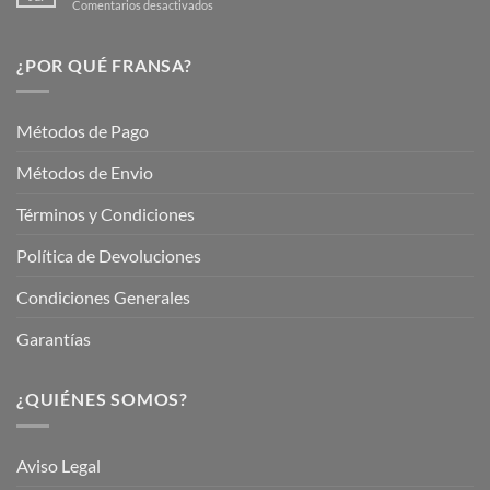
en
Comentarios desactivados
Hermoso
Descubre
este
Nuestros
Verano
Servicios
¿POR QUÉ FRANSA?
con
En
Fransa
Jardinería
Garden
Métodos de Pago
Métodos de Envio
Términos y Condiciones
Política de Devoluciones
Condiciones Generales
Garantías
¿QUIÉNES SOMOS?
Aviso Legal