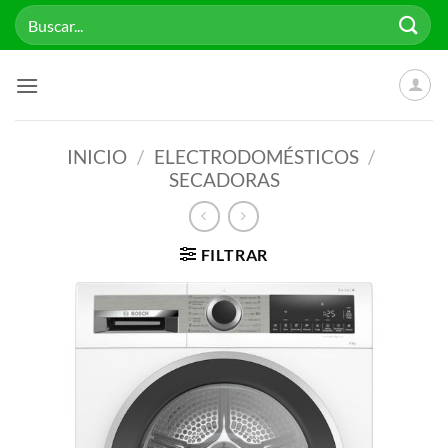
Saltar
Buscar
al
por:
contenido
INICIO
/
ELECTRODOMÉSTICOS
/
SECADORAS
FILTRAR