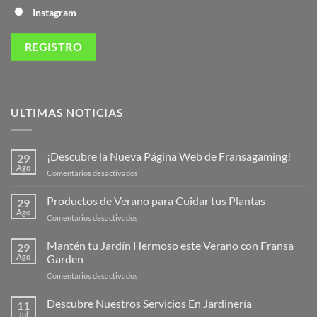
Instagram
ULTIMAS NOTICIAS
¡Descubre la Nueva Página Web de Fransagaming!
29
Ago
en
Comentarios desactivados
¡Descubre
la
Productos de Verano para Cuidar tus Plantas
29
Nueva
Ago
en
Comentarios desactivados
Página
Productos
Web
de
Mantén tu Jardín Hermoso este Verano con Fransa
de
29
Verano
Ago
Garden
Fransagaming!
para
en
Comentarios desactivados
Cuidar
Mantén
tus
tu
Descubre Nuestros Servicios En Jardinería
Plantas
11
Jardín
Jul