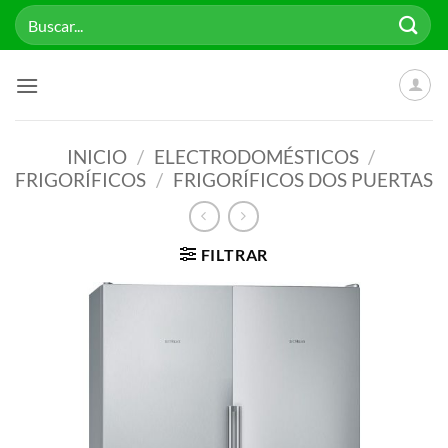
Saltar
Buscar
al
por:
contenido
INICIO
/
ELECTRODOMÉSTICOS
/
FRIGORÍFICOS
/
FRIGORÍFICOS DOS PUERTAS
FILTRAR