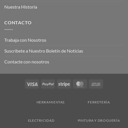
Nuestra Historia
CONTACTO
Trabaja con Nosotros
Suscríbete a Nuestro Boletín de Noticias
Contacte con nosotros
Visa
PayPal
Stripe
MasterCard
Cash
On
Delivery
HERRAMIENTAS
FERRETERÍA
ELECTRICIDAD
PINTURA Y DROGUERÍA