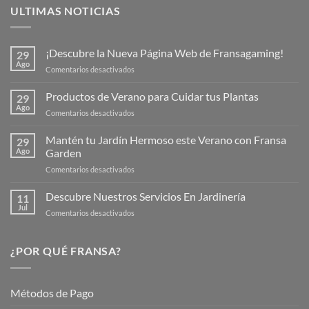
ULTIMAS NOTICIAS
¡Descubre la Nueva Página Web de Fransagaming!
29
Ago
en
Comentarios desactivados
¡Descubre
la
Productos de Verano para Cuidar tus Plantas
29
Nueva
Ago
en
Comentarios desactivados
Página
Productos
Web
de
Mantén tu Jardín Hermoso este Verano con Fransa
de
29
Verano
Ago
Garden
Fransagaming!
para
en
Comentarios desactivados
Cuidar
Mantén
tus
tu
Descubre Nuestros Servicios En Jardinería
Plantas
11
Jardín
Jul
en
Comentarios desactivados
Hermoso
Descubre
este
Nuestros
Verano
Servicios
¿POR QUÉ FRANSA?
con
En
Fransa
Jardinería
Garden
Métodos de Pago