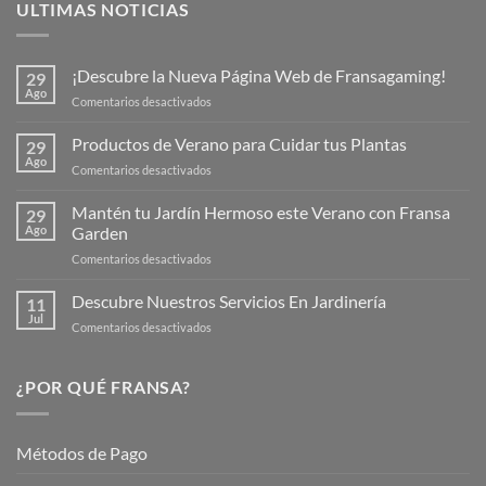
ULTIMAS NOTICIAS
¡Descubre la Nueva Página Web de Fransagaming!
29
Ago
en
Comentarios desactivados
¡Descubre
la
Productos de Verano para Cuidar tus Plantas
29
Nueva
Ago
en
Comentarios desactivados
Página
Productos
Web
de
Mantén tu Jardín Hermoso este Verano con Fransa
de
29
Verano
Ago
Garden
Fransagaming!
para
en
Comentarios desactivados
Cuidar
Mantén
tus
tu
Descubre Nuestros Servicios En Jardinería
Plantas
11
Jardín
Jul
en
Comentarios desactivados
Hermoso
Descubre
este
Nuestros
Verano
Servicios
¿POR QUÉ FRANSA?
con
En
Fransa
Jardinería
Garden
Métodos de Pago