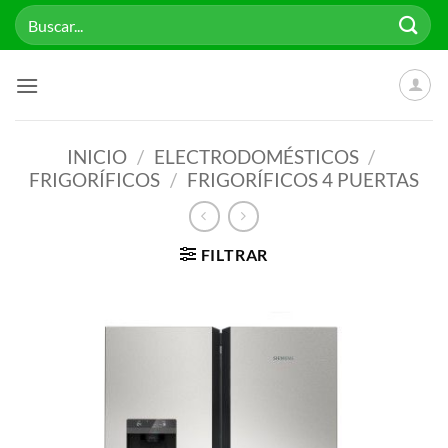
Saltar
Buscar
al
por:
contenido
INICIO
/
ELECTRODOMÉSTICOS
/
FRIGORÍFICOS
/
FRIGORÍFICOS 4 PUERTAS
FILTRAR