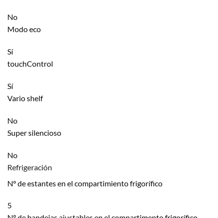
No
Modo eco
Sí
touchControl
Sí
Vario shelf
No
Super silencioso
No
Refrigeración
Nº de estantes en el compartimiento frigorífico
5
Nº de bandejas ajustables en el compartimento frigorífico