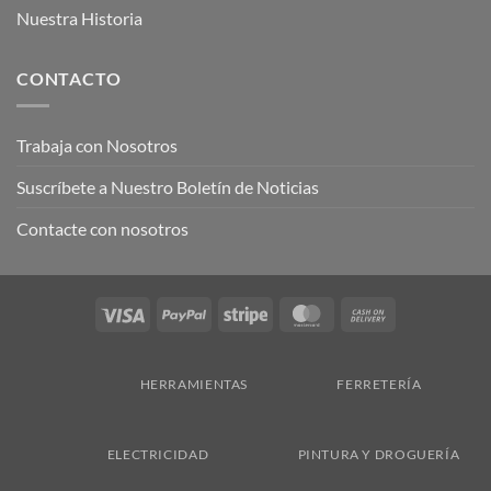
Nuestra Historia
CONTACTO
Trabaja con Nosotros
Suscríbete a Nuestro Boletín de Noticias
Contacte con nosotros
Visa
PayPal
Stripe
MasterCard
Cash
On
Delivery
HERRAMIENTAS
FERRETERÍA
ELECTRICIDAD
PINTURA Y DROGUERÍA