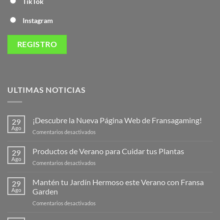
TikTok
Instagram
ULTIMAS NOTICIAS
¡Descubre la Nueva Página Web de Fransagaming!
29
Ago
en
Comentarios desactivados
¡Descubre
la
Productos de Verano para Cuidar tus Plantas
29
Nueva
Ago
en
Comentarios desactivados
Página
Productos
Web
de
Mantén tu Jardín Hermoso este Verano con Fransa
de
29
Verano
Ago
Garden
Fransagaming!
para
en
Comentarios desactivados
Cuidar
Mantén
tus
tu