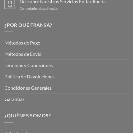
Descubre Nuestros Servicios En Jardinería
Plantas
11
Jardín
Jul
en
Comentarios desactivados
Hermoso
Descubre
este
Nuestros
Verano
Servicios
¿POR QUÉ FRANSA?
con
En
Fransa
Jardinería
Garden
Métodos de Pago
Métodos de Envio
Términos y Condiciones
Política de Devoluciones
Condiciones Generales
Garantías
¿QUIÉNES SOMOS?