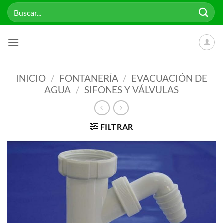
Saltar
Buscar
al
por:
contenido
INICIO
/
FONTANERÍA
/
EVACUACIÓN DE
AGUA
/
SIFONES Y VÁLVULAS
FILTRAR