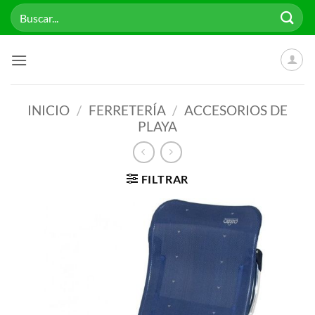
Saltar
Buscar
al
por:
contenido
INICIO
/
FERRETERÍA
/
ACCESORIOS DE
PLAYA
FILTRAR