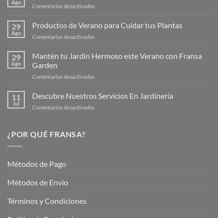
Ago
en
Comentarios desactivados
¡Descubre
la
Productos de Verano para Cuidar tus Plantas
29
Nueva
Ago
en
Comentarios desactivados
Página
Productos
Web
de
Mantén tu Jardín Hermoso este Verano con Fransa
de
29
Verano
Ago
Garden
Fransagaming!
para
en
Comentarios desactivados
Cuidar
Mantén
tus
tu
Descubre Nuestros Servicios En Jardinería
Plantas
11
Jardín
Jul
en
Comentarios desactivados
Hermoso
Descubre
este
Nuestros
Verano
Servicios
¿POR QUÉ FRANSA?
con
En
Fransa
Jardinería
Garden
Métodos de Pago
Métodos de Envio
Términos y Condiciones