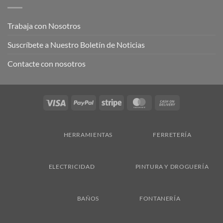
Trabaja con Nosotros
Suscríbete a Nuestro Boletín de Noticias
Contacte con nosotros
Visa
PayPal
Stripe
MasterCard
Cash
On
Delivery
HERRAMIENTAS
FERRETERÍA
ELECTRICIDAD
PINTURA Y DROGUERÍA
BAÑOS
FONTANERÍA