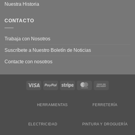
Nuestra Historia
CONTACTO
Trabaja con Nosotros
Suscríbete a Nuestro Boletín de Noticias
Contacte con nosotros
Visa
PayPal
Stripe
MasterCard
Cash
On
Delivery
HERRAMIENTAS
FERRETERÍA
ELECTRICIDAD
PINTURA Y DROGUERÍA