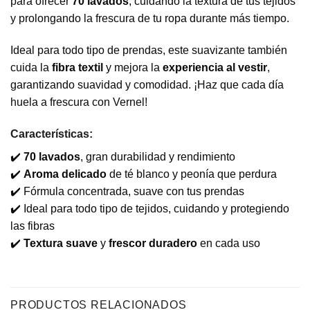
para ofrecer
70 lavados
, cuidando la textura de tus tejidos
y prolongando la frescura de tu ropa durante más tiempo.
Ideal para todo tipo de prendas, este suavizante también
cuida la
fibra textil
y mejora la
experiencia al vestir
,
garantizando suavidad y comodidad. ¡Haz que cada día
huela a frescura con Vernel!
Características:
✔️
70 lavados
, gran durabilidad y rendimiento
✔️
Aroma delicado
de té blanco y peonía que perdura
✔️ Fórmula concentrada, suave con tus prendas
✔️ Ideal para todo tipo de tejidos, cuidando y protegiendo
las fibras
✔️
Textura suave
y
frescor duradero
en cada uso
PRODUCTOS RELACIONADOS