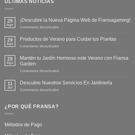
ULTIMAS NOTICIAS
¡Descubre la Nueva Página Web de Fransagaming!
29
Ago
en
Comentarios desactivados
¡Descubre
la
Productos de Verano para Cuidar tus Plantas
29
Nueva
Ago
en
Comentarios desactivados
Página
Productos
Web
de
Mantén tu Jardín Hermoso este Verano con Fransa
de
29
Verano
Ago
Fransagaming!
Garden
para
en
Comentarios desactivados
Cuidar
Mantén
tus
tu
Plantas
Descubre Nuestros Servicios En Jardinería
11
Jardín
Jul
en
Comentarios desactivados
Hermoso
Descubre
este
Nuestros
Verano
Servicios
¿POR QUÉ FRANSA?
con
En
Fransa
Jardinería
Garden
Métodos de Pago