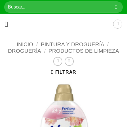
Saltar
Buscar
al
por:
contenido
INICIO
/
PINTURA Y DROGUERÍA
/
DROGUERÍA
/
PRODUCTOS DE LIMPIEZA
FILTRAR