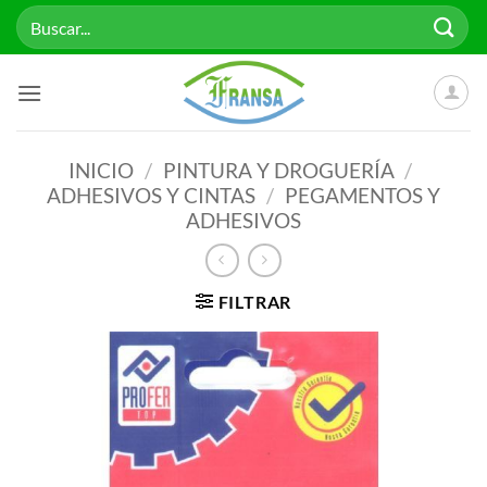
Saltar
Buscar
al
por:
contenido
INICIO
/
PINTURA Y DROGUERÍA
/
ADHESIVOS Y CINTAS
/
PEGAMENTOS Y
ADHESIVOS
FILTRAR