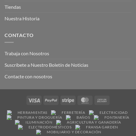
Tiendas
Nuestra Historia
CONTACTO
Trabaja con Nosotros
Suscríbete a Nuestro Boletín de Noticias
Contacte con nosotros
Visa
PayPal
Stripe
MasterCard
Cash
On
HERRAMIENTAS
FERRETERÍA
ELECTRICIDAD
Delivery
PINTURA Y DROGUERÍA
BAÑOS
FONTANERÍA
ILUMINACIÓN
AGRICULTURA Y GANADERÍA
ELECTRODOMÉSTICOS
FRANSA GARDEN
MOBILIARIO Y DECORACIÓN