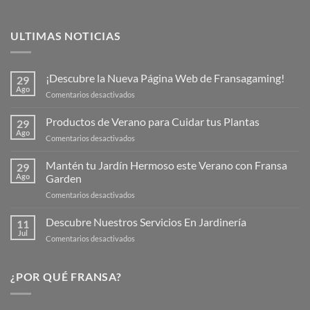
ULTIMAS NOTICIAS
¡Descubre la Nueva Página Web de Fransagaming!
29
Ago
en
Comentarios desactivados
¡Descubre
la
Productos de Verano para Cuidar tus Plantas
29
Nueva
Ago
en
Comentarios desactivados
Página
Productos
Web
de
Mantén tu Jardín Hermoso este Verano con Fransa
de
29
Verano
Ago
Garden
Fransagaming!
para
en
Comentarios desactivados
Cuidar
Mantén
tus
tu
Descubre Nuestros Servicios En Jardinería
Plantas
11
Jardín
Jul
en
Comentarios desactivados
Hermoso
Descubre
este
Nuestros
Verano
Servicios
¿POR QUÉ FRANSA?
con
En
Fransa
Jardinería
Garden