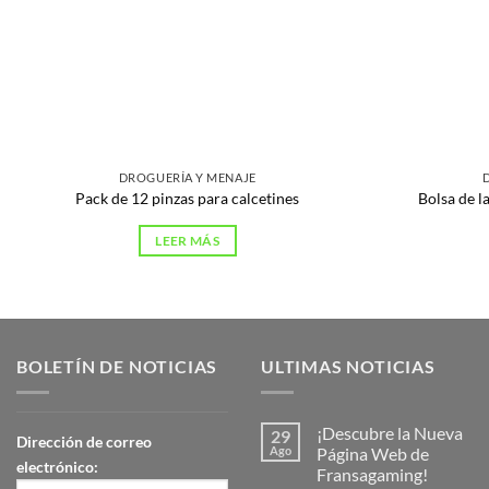
DROGUERÍA Y MENAJE
Pack de 12 pinzas para calcetines
Bolsa de 
LEER MÁS
BOLETÍN DE NOTICIAS
ULTIMAS NOTICIAS
¡Descubre la Nueva
29
Dirección de correo
Ago
Página Web de
electrónico:
Fransagaming!