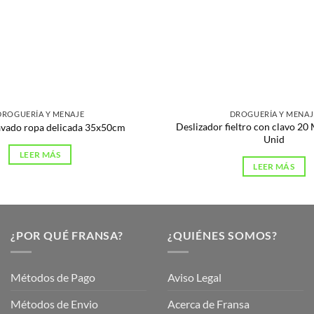
DROGUERÍA Y MENAJE
DROGUERÍA Y MENAJ
Deslizador fieltro con clavo 2
lavado ropa delicada 35x50cm
Unid
LEER MÁS
LEER MÁS
¿POR QUÉ FRANSA?
¿QUIÉNES SOMOS?
Métodos de Pago
Aviso Legal
Métodos de Envio
Acerca de Fransa