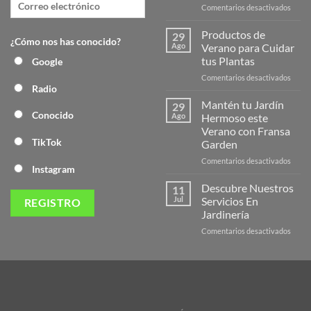
en
Comentarios desactivados
¡Desc
la
Productos de
29
¿Cómo nos has conocido?
Nuev
Ago
Verano para Cuidar
Págin
tus Plantas
Google
Web
en
Comentarios desactivados
de
Radio
Produ
Frans
de
Mantén tu Jardín
29
Veran
Conocido
Ago
Hermoso este
para
Verano con Fransa
Cuida
TikTok
Garden
tus
Plant
en
Comentarios desactivados
Instagram
Mant
tu
Descubre Nuestros
11
Jardín
Jul
Servicios En
Herm
Jardinería
este
en
Comentarios desactivados
Veran
Descu
con
Nuest
Frans
Servic
Garde
En
Jardi