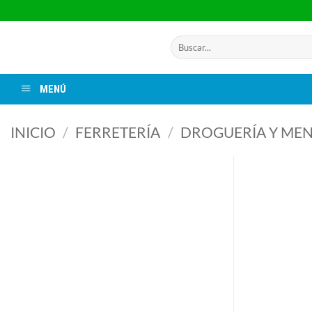
Saltar
al
contenido
Buscar
por:
MENÚ
INICIO
/
FERRETERÍA
/
DROGUERÍA Y ME