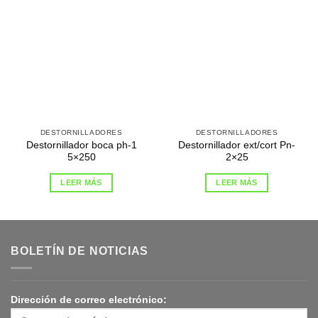
DESTORNILLADORES
DESTORNILLADORES
Destornillador boca ph-1
Destornillador ext/cort Pn-
5×250
2×25
LEER MÁS
LEER MÁS
BOLETÍN DE NOTICIAS
Dirección de correo electrónico: