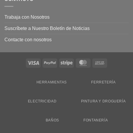
Trabaja con Nosotros
Suscríbete a Nuestro Boletín de Noticias
Contacte con nosotros
Visa
PayPal
Stripe
MasterCard
Cash
On
Delivery
HERRAMIENTAS
FERRETERÍA
ELECTRICIDAD
PINTURA Y DROGUERÍA
BAÑOS
FONTANERÍA