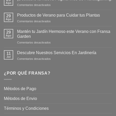
Ago
en
Comentarios desactivados
¡Descubre
la
Productos de Verano para Cuidar tus Plantas
29
Nueva
Ago
en
Comentarios desactivados
Página
Productos
Web
de
Mantén tu Jardín Hermoso este Verano con Fransa
de
29
Verano
Ago
Fransagaming!
Garden
para
en
Comentarios desactivados
Cuidar
Mantén
tus
tu
Plantas
Descubre Nuestros Servicios En Jardinería
11
Jardín
Jul
en
Comentarios desactivados
Hermoso
Descubre
este
Nuestros
Verano
Servicios
¿POR QUÉ FRANSA?
con
En
Fransa
Jardinería
Garden
Métodos de Pago
Métodos de Envio
Términos y Condiciones